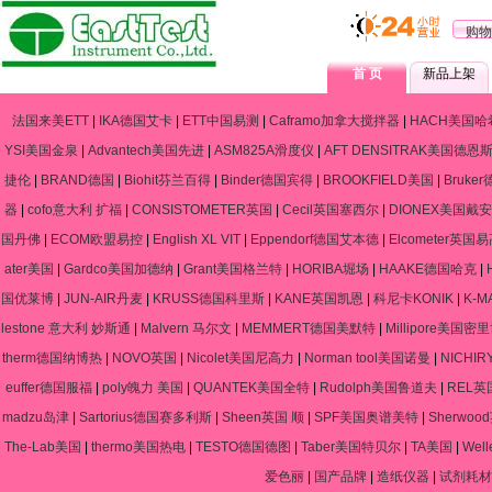
购物
首 页
新品上架
法国来美ETT
|
IKA德国艾卡
|
ETT中国易测
|
Caframo加拿大搅拌器
|
HACH美国哈
YSI美国金泉
|
Advantech美国先进
|
ASM825A滑度仪
|
AFT DENSITRAK美国德恩
捷伦
|
BRAND德国
|
Biohit芬兰百得
|
Binder德国宾得
|
BROOKFIELD美国
|
Bruke
器
|
cofo意大利 扩福
|
CONSISTOMETER英国
|
Cecil英国塞西尔
|
DIONEX美国戴安
国丹佛
|
ECOM欧盟易控
|
English XL VIT
|
Eppendorf德国艾本德
|
Elcometer英国
ater美国
|
Gardco美国加德纳
|
Grant美国格兰特
|
HORIBA堀场
|
HAAKE德国哈克
|
国优莱博
|
JUN-AIR丹麦
|
KRUSS德国科里斯
|
KANE英国凯恩
|
科尼卡KONIK
|
K-
lestone 意大利 妙斯通
|
Malvern 马尔文
|
MEMMERT德国美默特
|
Millipore美国密
therm德国纳博热
|
NOVO英国
|
Nicolet美国尼高力
|
Norman tool美国诺曼
|
NICHIR
euffer德国服福
|
poly魄力 美国
|
QUANTEK美国全特
|
Rudolph美国鲁道夫
|
REL英
madzu岛津
|
Sartorius德国赛多利斯
|
Sheen英国 顺
|
SPF美国奥谱美特
|
Sherwo
The-Lab美国
|
thermo美国热电
|
TESTO德国德图
|
Taber美国特贝尔
|
TA美国
|
Wel
爱色丽
|
国产品牌
|
造纸仪器
|
试剂耗材