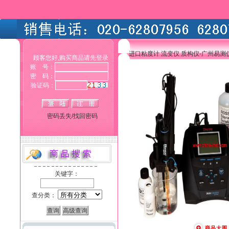
进口粘度计 流变仪 质构仪-广州易
顾客您好,购买商品请先登录
账 号：
密 码：
验证码：
密码丢失/找回密码
关键字：
查分类：