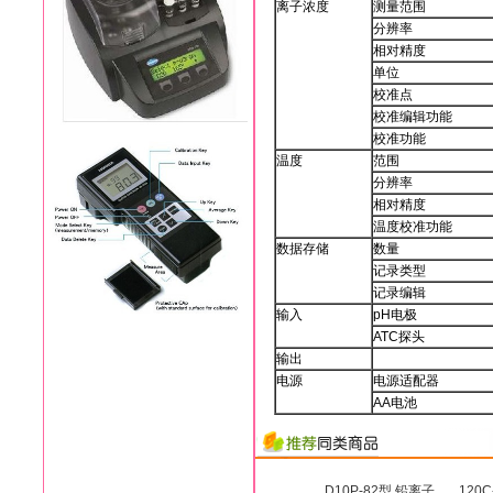
离子浓度
测量范围
分辨率
相对精度
单位
校准点
校准编辑功能
校准功能
温度
范围
分辨率
相对精度
温度校准功能
数据存储
数量
记录类型
记录编辑
输入
pH电极
ATC探头
输出
电源
电源适配器
AA电池
D10P-82型 铅离子
120