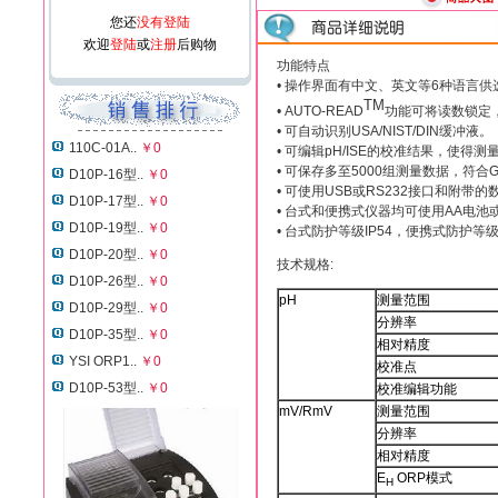
您还
没有登陆
欢迎
登陆
或
注册
后购物
功能特点
• 操作界面有中文、英文等6种语言供
TM
• AUTO-READ
功能可将读数锁定
• 可自动识别USA/NIST/DIN缓冲液。
110C-01A..
￥0
• 可编辑pH/ISE的校准结果，使
• 可保存多至5000组测量数据，符合
D10P-16型..
￥0
• 可使用USB或RS232接口和附
D10P-17型..
￥0
• 台式和便携式仪器均可使用AA电池
D10P-19型..
￥0
• 台式防护等级IP54，便携式防护等级I
D10P-20型..
￥0
技术规格:
D10P-26型..
￥0
pH
测量范围
D10P-29型..
￥0
分辨率
D10P-35型..
￥0
相对精度
YSI ORP1..
￥0
校准点
D10P-53型..
￥0
校准编辑功能
mV/RmV
测量范围
分辨率
相对精度
E
ORP模式
H