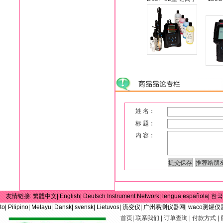
姓 名：
标 题：
内 容：
友情链接:
繁體中文|
English|
Deutsch Instrument Network|
lengua española|
한국
to|
Pilipino|
Melayu|
Dansk|
svensk|
Lietuvos|
流变仪|
广州易测仪器网|
waco测罐仪
首页
|
联系我们
|
订单查询
|
付款方式
|