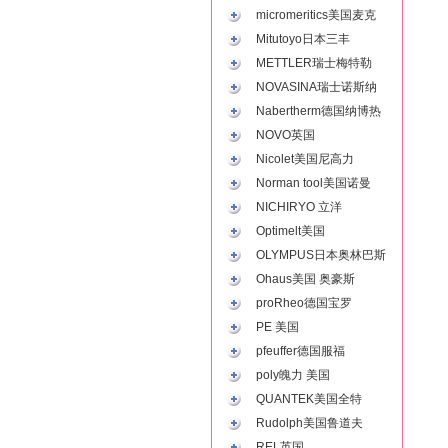
micromeritics美国麦克
Mitutoyo日本三丰
METTLER瑞士梅特勒
NOVASINA瑞士诺斯纳
Nabertherm德国纳博热
NOVO英国
Nicolet美国尼高力
Norman tool美国诺曼
NICHIRYO 立洋
Optimelt美国
OLYMPUS日本奥林巴斯
Ohaus美国 奥豪斯
proRheo德国宝罗
PE 美国
pfeuffer德国服福
poly魄力 美国
QUANTEK美国全特
Rudolph美国鲁道夫
REL英国