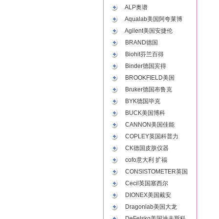
ALP奥谱
Aqualab美国阿夸莱博
Agilent美国安捷伦
BRAND德国
Biohit芬兰百得
Binder德国宾得
BROOKFIELD美国
Bruker德国布鲁克
BYK德国毕克
BUCK美国博科
CANNON美国佳能
COPLEY英国科普力
CK德国皮肤仪器
cofo意大利 扩福
CONSISTOMETER英国
Cecil英国塞西尔
DIONEX美国戴安
Dragonlab美国大龙
DeFelsko美国迪夫斯科