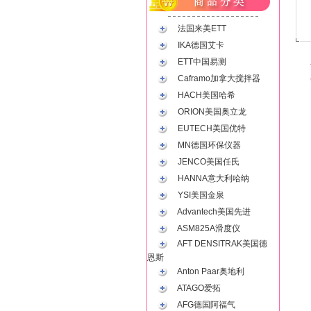
法国来美ETT
IKA德国艾卡
ETT中国易测
Caframo加拿大搅拌器
HACH美国哈希
ORION美国奥立龙
EUTECH美国优特
MN德国环保仪器
JENCO美国任氏
HANNA意大利哈纳
YSI美国金泉
Advantech美国先进
ASM825A滑度仪
AFT DENSITRAK美国德
恩斯
Anton Paar奥地利
ATAGO爱拓
AFG德国阿福气