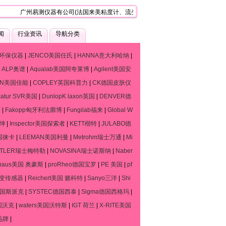
广州易测仪器有公司(法国来美粘度计、流变仪、质构仪技术服务中心)，是一家专
闻
行业资讯
导航分类
环保仪器
|
JENCO美国任氏
|
HANNA意大利哈纳
|
|
ALP奥谱
|
Aqualab美国阿夸莱博
|
Agilent美国安
ON美国佳能
|
COPLEY英国科普力
|
CK德国皮肤仪
catur SVR美国
|
DunlopK laxon英国
|
DENVER德
斯
|
Fakopp匈牙利法廓博
|
Fungilab福来
|
Global W
默绅
|
Inspector美国探索者
|
KETT楷特
|
JULABO德
德国徕卡
|
LEEMAN美国利曼
|
Metrohm瑞士万通
|
Mi
TTLER瑞士梅特勒
|
NOVASINA瑞士诺斯纳
|
Naber
haus美国 奥豪斯
|
proRheo德国宝罗
|
PE 美国
|
pf
流变传感器
|
Reichert美国 籁科特
|
Sanyo三洋
|
Shi
o德国斯派克
|
SYSTEC德国西泰
|
Sigma德国西格玛
|
国沃克
|
waters美国沃特斯
|
IGT 荷兰
|
X-RITE美国
品牌
|