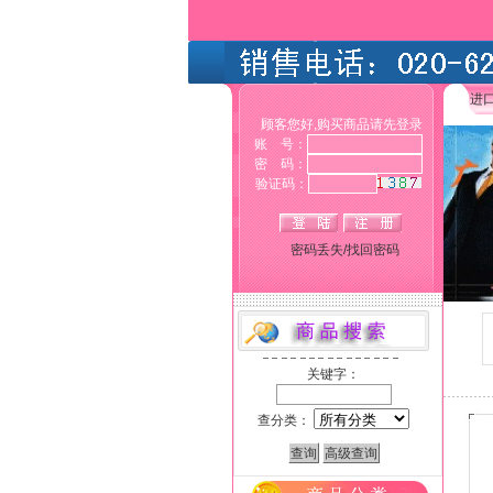
进
顾客您好,购买商品请先登录
账 号：
密 码：
验证码：
密码丢失/找回密码
关键字：
查分类：