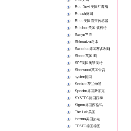
Red Devil美国红魔鬼
Retsch德国
Rheo美国流变传感器
Reichert美国 籁科特
Sanyo三洋
Shimadzu岛津
Sartorius德国赛多利斯
Sheen英国 顺
SPF美国奥谱美特
Sherwood英国舍吾
systec德国
Sentron荷兰绅通
Spectro德国斯派克
SYSTEC德国西泰
Sigma德国西格玛
The-Lab美国
thermo美国热电
TESTO德国德图