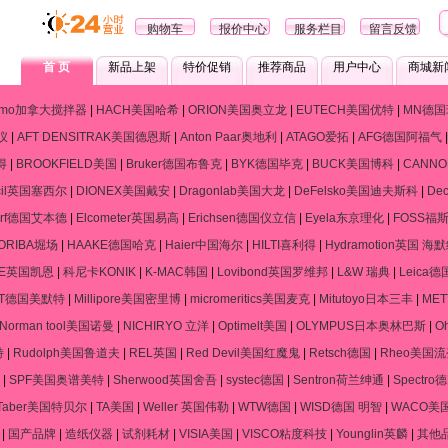
购物车
报价中心
服务栏目
留言反馈
首 页
新品上架
特价促销
推荐商品
用户中心
商城新
ramo加拿大搅拌器
|
HACH美国哈希
|
ORION美国奥立龙
|
EUTECH美国优特
|
MN德国
仪
|
AFT DENSITRAK美国德恩斯
|
Anton Paar奥地利
|
ATAGO爱拓
|
AFG德国阿福气
得
|
BROOKFIELD美国
|
Bruker德国布鲁克
|
BYK德国毕克
|
BUCK美国博科
|
CANN
cil英国塞西尔
|
DIONEX美国戴安
|
Dragonlab美国大龙
|
DeFelsko美国迪夫斯科
|
De
dorf德国艾本德
|
Elcometer英国易高
|
Erichsen德国仪立信
|
Eyela东京理化
|
FOSS福
ORIBA堀场
|
HAAKE德国哈克
|
Haier中国海尔
|
HILTI喜利得
|
Hydramotion英国 海
NE英国凯恩
|
科尼卡KONIK
|
K-MAC韩国
|
Lovibond英国罗维邦
|
L&W 瑞典
|
Leica
RT德国美默特
|
Millipore美国密里博
|
micromeritics美国麦克
|
Mitutoyo日本三丰
|
ME
Norman tool美国诺曼
|
NICHIRYO 立洋
|
Optimelt美国
|
OLYMPUS日本奥林巴斯
|
O
特
|
Rudolph美国鲁道夫
|
REL英国
|
Red Devil美国红魔鬼
|
Retsch德国
|
Rheo美国
|
SPF美国奥谱美特
|
Sherwood英国舍吾
|
systec德国
|
Sentron荷兰绅通
|
Spectr
Taber美国特贝尔
|
TA美国
|
Weller 英国伟勒
|
WTW德国
|
WISD德国 明智
|
WACO美
|
国产品牌
|
造纸仪器
|
试剂耗材
|
VISIA美国
|
VISCO粘度科技
|
Younglin英麟
|
其他