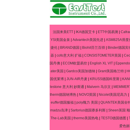
法国来美ETT
|
IKA德国艾卡
|
ETT中国易测
|
Caf
YSI美国金泉
|
Advantech美国先进
|
ASM825A滑度
捷伦
|
BRAND德国
|
Biohit芬兰百得
|
Binder德国宾
器
|
cofo意大利 扩福
|
CONSISTOMETER英国
|
Ce
国丹佛
|
ECOM欧盟易控
|
English XL VIT
|
Eppen
ater美国
|
Gardco美国加德纳
|
Grant美国格兰特
|
H
国优莱博
|
JUN-AIR丹麦
|
KRUSS德国科里斯
|
KA
lestone 意大利 妙斯通
|
Malvern 马尔文
|
MEMME
therm德国纳博热
|
NOVO英国
|
Nicolet美国尼高力
|
euffer德国服福
|
poly魄力 美国
|
QUANTEK美国全
madzu岛津
|
Sartorius德国赛多利斯
|
Sheen英国 顺
The-Lab美国
|
thermo美国热电
|
TESTO德国德图
|
爱色丽