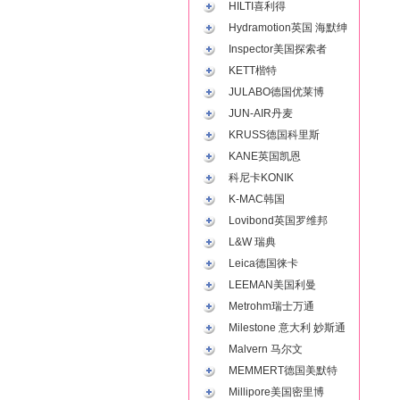
HILTI喜利得
Hydramotion英国 海默绅
Inspector美国探索者
KETT楷特
JULABO德国优莱博
JUN-AIR丹麦
KRUSS德国科里斯
KANE英国凯恩
科尼卡KONIK
K-MAC韩国
Lovibond英国罗维邦
L&W 瑞典
Leica德国徕卡
LEEMAN美国利曼
Metrohm瑞士万通
Milestone 意大利 妙斯通
Malvern 马尔文
MEMMERT德国美默特
Millipore美国密里博