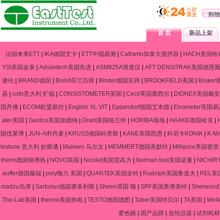
购物
首 页
新品上架
法国来美ETT
|
IKA德国艾卡
|
ETT中国易测
|
Caframo加拿大搅拌器
|
HACH美国哈
YSI美国金泉
|
Advantech美国先进
|
ASM825A滑度仪
|
AFT DENSITRAK美国德恩
捷伦
|
BRAND德国
|
Biohit芬兰百得
|
Binder德国宾得
|
BROOKFIELD美国
|
Bruke
器
|
cofo意大利 扩福
|
CONSISTOMETER英国
|
Cecil英国塞西尔
|
DIONEX美国戴安
国丹佛
|
ECOM欧盟易控
|
English XL VIT
|
Eppendorf德国艾本德
|
Elcometer英国
ater美国
|
Gardco美国加德纳
|
Grant美国格兰特
|
HORIBA堀场
|
HAAKE德国哈克
|
国优莱博
|
JUN-AIR丹麦
|
KRUSS德国科里斯
|
KANE英国凯恩
|
科尼卡KONIK
|
K-
lestone 意大利 妙斯通
|
Malvern 马尔文
|
MEMMERT德国美默特
|
Millipore美国密
therm德国纳博热
|
NOVO英国
|
Nicolet美国尼高力
|
Norman tool美国诺曼
|
NICHIR
euffer德国服福
|
poly魄力 美国
|
QUANTEK美国全特
|
Rudolph美国鲁道夫
|
REL英
madzu岛津
|
Sartorius德国赛多利斯
|
Sheen英国 顺
|
SPF美国奥谱美特
|
Sherwo
The-Lab美国
|
thermo美国热电
|
TESTO德国德图
|
Taber美国特贝尔
|
TA美国
|
Wel
爱色丽
|
国产品牌
|
造纸仪器
|
试剂耗材