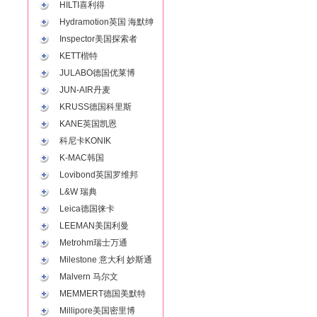
HILTI喜利得
Hydramotion英国 海默绅
Inspector美国探索者
KETT楷特
JULABO德国优莱博
JUN-AIR丹麦
KRUSS德国科里斯
KANE英国凯恩
科尼卡KONIK
K-MAC韩国
Lovibond英国罗维邦
L&W 瑞典
Leica德国徕卡
LEEMAN美国利曼
Metrohm瑞士万通
Milestone 意大利 妙斯通
Malvern 马尔文
MEMMERT德国美默特
Millipore美国密里博