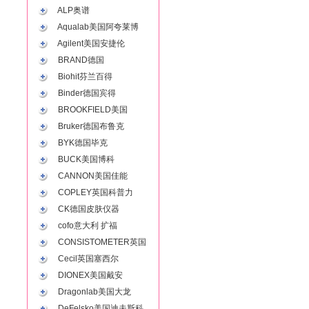
ALP奥谱
Aqualab美国阿夸莱博
Agilent美国安捷伦
BRAND德国
Biohit芬兰百得
Binder德国宾得
BROOKFIELD美国
Bruker德国布鲁克
BYK德国毕克
BUCK美国博科
CANNON美国佳能
COPLEY英国科普力
CK德国皮肤仪器
cofo意大利 扩福
CONSISTOMETER英国
Cecil英国塞西尔
DIONEX美国戴安
Dragonlab美国大龙
DeFelsko美国迪夫斯科