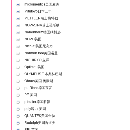
micromeritics美国麦克
Mitutoyo日本三丰
METTLER瑞士梅特勒
NOVASINA瑞士诺斯纳
Nabertherm德国纳博热
NOVO英国
Nicolet美国尼高力
Norman tool美国诺曼
NICHIRYO 立洋
Optimelt美国
OLYMPUS日本奥林巴斯
Ohaus美国 奥豪斯
proRheo德国宝罗
PE 美国
pfeuffer德国服福
poly魄力 美国
QUANTEK美国全特
Rudolph美国鲁道夫
REL英国