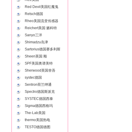
Red Devil美国红魔鬼
Retsch德国
Rheo美国流变传感器
Reichert美国 籁科特
Sanyo三洋
Shimadzu岛津
Sartorius德国赛多利斯
Sheen英国 顺
SPF美国奥谱美特
Sherwood英国舍吾
systec德国
Sentron荷兰绅通
Spectro德国斯派克
SYSTEC德国西泰
Sigma德国西格玛
The-Lab美国
thermo美国热电
TESTO德国德图