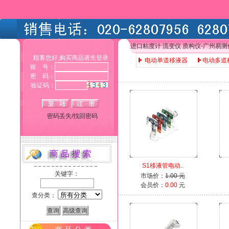
进口粘度计 流变仪 质构仪-广州易
顾客您好,购买商品请先登录
电动单道移液器
电动多道
账 号：
密 码：
验证码：
密码丢失/找回密码
S1移液管电动..
关键字：
市场价：
1.00 元
会员价：
0.00
元
查分类：