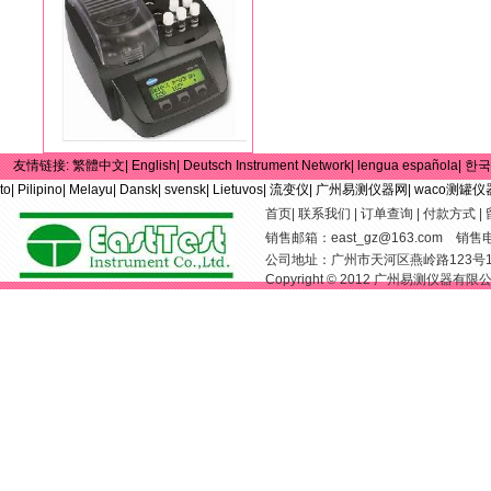
友情链接:
繁體中文|
English|
Deutsch Instrument Network|
lengua española|
한국
to|
Pilipino|
Melayu|
Dansk|
svensk|
Lietuvos|
流变仪|
广州易测仪器网|
waco测罐仪
首页
|
联系我们
|
订单查询
|
付款方式
|
销售邮箱：
east_gz@163.com
销售电话：
公司地址：广州市天河区燕岭路123号
Copyright © 2012 广州易测仪器有限公司 Al