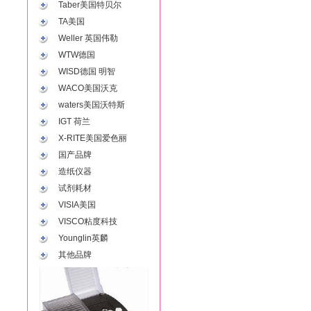
Taber美国特贝尔
TA美国
Weller 英国伟勒
WTW德国
WISD德国 明智
WACO美国沃克
waters美国沃特斯
IGT 荷兰
X-RITE美国爱色丽
国产品牌
造纸仪器
试剂耗材
VISIA美国
VISCO粘度科技
Younglin英麟
其他品牌