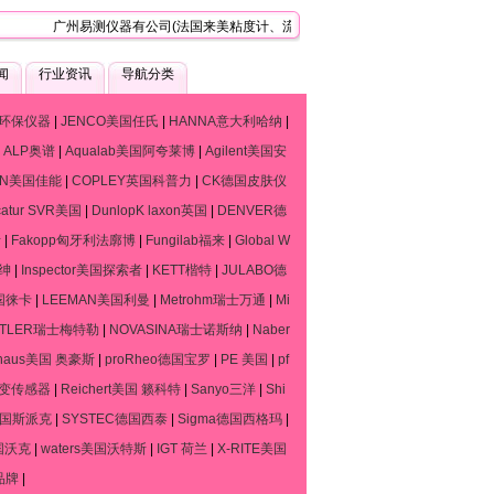
广州易测仪器有公司(法国来美粘度计、流变仪、质构仪技术服务中心)，是一家专
闻
行业资讯
导航分类
环保仪器
|
JENCO美国任氏
|
HANNA意大利哈纳
|
|
ALP奥谱
|
Aqualab美国阿夸莱博
|
Agilent美国安
ON美国佳能
|
COPLEY英国科普力
|
CK德国皮肤仪
catur SVR美国
|
DunlopK laxon英国
|
DENVER德
斯
|
Fakopp匈牙利法廓博
|
Fungilab福来
|
Global W
默绅
|
Inspector美国探索者
|
KETT楷特
|
JULABO德
德国徕卡
|
LEEMAN美国利曼
|
Metrohm瑞士万通
|
Mi
TTLER瑞士梅特勒
|
NOVASINA瑞士诺斯纳
|
Naber
haus美国 奥豪斯
|
proRheo德国宝罗
|
PE 美国
|
pf
流变传感器
|
Reichert美国 籁科特
|
Sanyo三洋
|
Shi
o德国斯派克
|
SYSTEC德国西泰
|
Sigma德国西格玛
|
国沃克
|
waters美国沃特斯
|
IGT 荷兰
|
X-RITE美国
品牌
|