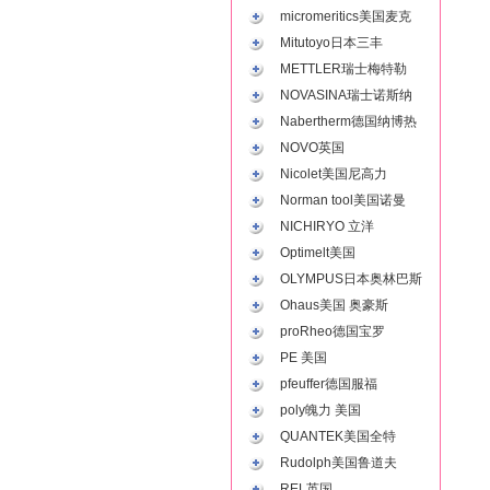
micromeritics美国麦克
Mitutoyo日本三丰
METTLER瑞士梅特勒
NOVASINA瑞士诺斯纳
Nabertherm德国纳博热
NOVO英国
Nicolet美国尼高力
Norman tool美国诺曼
NICHIRYO 立洋
Optimelt美国
OLYMPUS日本奥林巴斯
Ohaus美国 奥豪斯
proRheo德国宝罗
PE 美国
pfeuffer德国服福
poly魄力 美国
QUANTEK美国全特
Rudolph美国鲁道夫
REL英国