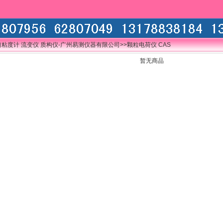
口粘度计 流变仪 质构仪-广州易测仪器有限公司
>>颗粒电荷仪 CAS
暂无商品