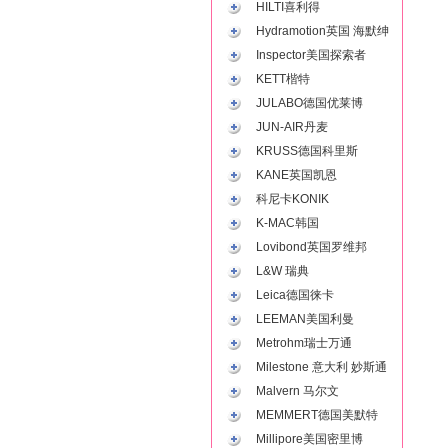
HILTI喜利得
Hydramotion英国 海默绅
Inspector美国探索者
KETT楷特
JULABO德国优莱博
JUN-AIR丹麦
KRUSS德国科里斯
KANE英国凯恩
科尼卡KONIK
K-MAC韩国
Lovibond英国罗维邦
L&W 瑞典
Leica德国徕卡
LEEMAN美国利曼
Metrohm瑞士万通
Milestone 意大利 妙斯通
Malvern 马尔文
MEMMERT德国美默特
Millipore美国密里博