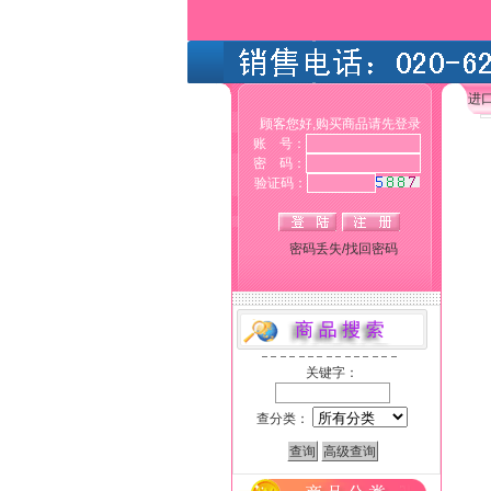
进
顾客您好,购买商品请先登录
账 号：
密 码：
验证码：
密码丢失/找回密码
关键字：
查分类：