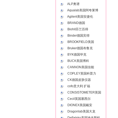
ALP奥谱
Aqualab美国阿夸莱博
Agilent美国安捷伦
BRAND德国
Biohit芬兰百得
Binder德国宾得
BROOKFIELD美国
Bruker德国布鲁克
BYK德国毕克
BUCK美国博科
CANNON美国佳能
COPLEY英国科普力
CK德国皮肤仪器
cofo意大利 扩福
CONSISTOMETER英国
Cecil英国塞西尔
DIONEX美国戴安
Dragonlab美国大龙
DeFelsko美国迪夫斯科