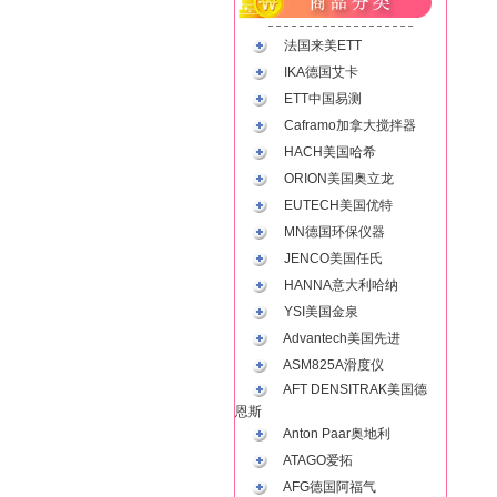
法国来美ETT
IKA德国艾卡
ETT中国易测
Caframo加拿大搅拌器
HACH美国哈希
ORION美国奥立龙
EUTECH美国优特
MN德国环保仪器
JENCO美国任氏
HANNA意大利哈纳
YSI美国金泉
Advantech美国先进
ASM825A滑度仪
AFT DENSITRAK美国德
恩斯
Anton Paar奥地利
ATAGO爱拓
AFG德国阿福气