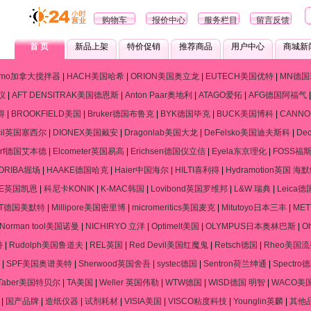
购物车
报价中心
服务栏目
留言反馈
首 页
新品上架
特价促销
推荐商品
用户中心
商城新
ramo加拿大搅拌器
|
HACH美国哈希
|
ORION美国奥立龙
|
EUTECH美国优特
|
MN德国
仪
|
AFT DENSITRAK美国德恩斯
|
Anton Paar奥地利
|
ATAGO爱拓
|
AFG德国阿福气
得
|
BROOKFIELD美国
|
Bruker德国布鲁克
|
BYK德国毕克
|
BUCK美国博科
|
CANN
cil英国塞西尔
|
DIONEX美国戴安
|
Dragonlab美国大龙
|
DeFelsko美国迪夫斯科
|
De
dorf德国艾本德
|
Elcometer英国易高
|
Erichsen德国仪立信
|
Eyela东京理化
|
FOSS福
ORIBA堀场
|
HAAKE德国哈克
|
Haier中国海尔
|
HILTI喜利得
|
Hydramotion英国 海
NE英国凯恩
|
科尼卡KONIK
|
K-MAC韩国
|
Lovibond英国罗维邦
|
L&W 瑞典
|
Leica
RT德国美默特
|
Millipore美国密里博
|
micromeritics美国麦克
|
Mitutoyo日本三丰
|
ME
Norman tool美国诺曼
|
NICHIRYO 立洋
|
Optimelt美国
|
OLYMPUS日本奥林巴斯
|
O
特
|
Rudolph美国鲁道夫
|
REL英国
|
Red Devil美国红魔鬼
|
Retsch德国
|
Rheo美国
|
SPF美国奥谱美特
|
Sherwood英国舍吾
|
systec德国
|
Sentron荷兰绅通
|
Spectr
Taber美国特贝尔
|
TA美国
|
Weller 英国伟勒
|
WTW德国
|
WISD德国 明智
|
WACO美
|
国产品牌
|
造纸仪器
|
试剂耗材
|
VISIA美国
|
VISCO粘度科技
|
Younglin英麟
|
其他