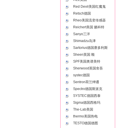
Red Devil美国红魔鬼
Retsch德国
Rheo美国流变传感器
Reichert美国 籁科特
Sanyo三洋
Shimadzu岛津
Sartorius德国赛多利斯
Sheen英国 顺
SPF美国奥谱美特
Sherwood英国舍吾
systec德国
Sentron荷兰绅通
Spectro德国斯派克
SYSTEC德国西泰
Sigma德国西格玛
The-Lab美国
thermo美国热电
TESTO德国德图