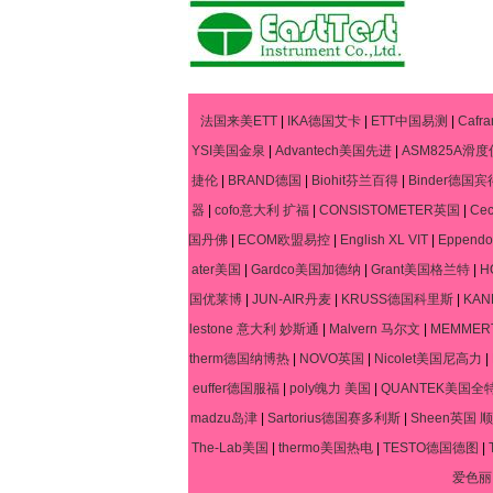
法国来美ETT
|
IKA德国艾卡
|
ETT中国易测
|
Caf
YSI美国金泉
|
Advantech美国先进
|
ASM825A滑度
捷伦
|
BRAND德国
|
Biohit芬兰百得
|
Binder德国宾
器
|
cofo意大利 扩福
|
CONSISTOMETER英国
|
Ce
国丹佛
|
ECOM欧盟易控
|
English XL VIT
|
Eppen
ater美国
|
Gardco美国加德纳
|
Grant美国格兰特
|
H
国优莱博
|
JUN-AIR丹麦
|
KRUSS德国科里斯
|
KA
lestone 意大利 妙斯通
|
Malvern 马尔文
|
MEMME
therm德国纳博热
|
NOVO英国
|
Nicolet美国尼高力
|
euffer德国服福
|
poly魄力 美国
|
QUANTEK美国全
madzu岛津
|
Sartorius德国赛多利斯
|
Sheen英国 顺
The-Lab美国
|
thermo美国热电
|
TESTO德国德图
|
爱色丽