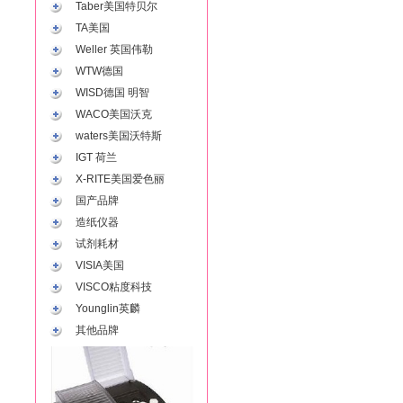
Taber美国特贝尔
TA美国
Weller 英国伟勒
WTW德国
WISD德国 明智
WACO美国沃克
waters美国沃特斯
IGT 荷兰
X-RITE美国爱色丽
国产品牌
造纸仪器
试剂耗材
VISIA美国
VISCO粘度科技
Younglin英麟
其他品牌