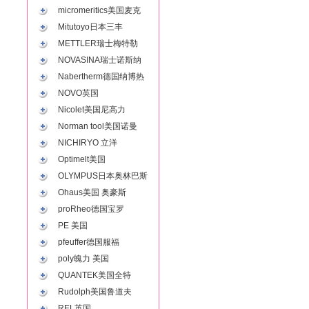
micromeritics美国麦克
Mitutoyo日本三丰
METTLER瑞士梅特勒
NOVASINA瑞士诺斯纳
Nabertherm德国纳博热
NOVO英国
Nicolet美国尼高力
Norman tool美国诺曼
NICHIRYO 立洋
Optimelt美国
OLYMPUS日本奥林巴斯
Ohaus美国 奥豪斯
proRheo德国宝罗
PE 美国
pfeuffer德国服福
poly魄力 美国
QUANTEK美国全特
Rudolph美国鲁道夫
REL英国