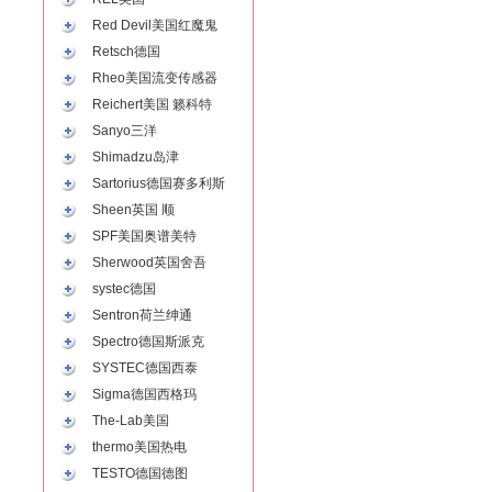
Red Devil美国红魔鬼
Retsch德国
Rheo美国流变传感器
Reichert美国 籁科特
Sanyo三洋
Shimadzu岛津
Sartorius德国赛多利斯
Sheen英国 顺
SPF美国奥谱美特
Sherwood英国舍吾
systec德国
Sentron荷兰绅通
Spectro德国斯派克
SYSTEC德国西泰
Sigma德国西格玛
The-Lab美国
thermo美国热电
TESTO德国德图