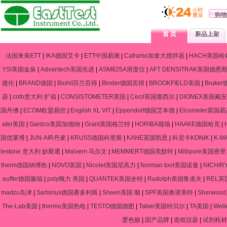
购物
首 页
新品上架
法国来美ETT
|
IKA德国艾卡
|
ETT中国易测
|
Caframo加拿大搅拌器
|
HACH美国哈
YSI美国金泉
|
Advantech美国先进
|
ASM825A滑度仪
|
AFT DENSITRAK美国德恩
捷伦
|
BRAND德国
|
Biohit芬兰百得
|
Binder德国宾得
|
BROOKFIELD美国
|
Bruke
器
|
cofo意大利 扩福
|
CONSISTOMETER英国
|
Cecil英国塞西尔
|
DIONEX美国戴安
国丹佛
|
ECOM欧盟易控
|
English XL VIT
|
Eppendorf德国艾本德
|
Elcometer英国
ater美国
|
Gardco美国加德纳
|
Grant美国格兰特
|
HORIBA堀场
|
HAAKE德国哈克
|
国优莱博
|
JUN-AIR丹麦
|
KRUSS德国科里斯
|
KANE英国凯恩
|
科尼卡KONIK
|
K-
lestone 意大利 妙斯通
|
Malvern 马尔文
|
MEMMERT德国美默特
|
Millipore美国密
therm德国纳博热
|
NOVO英国
|
Nicolet美国尼高力
|
Norman tool美国诺曼
|
NICHIR
euffer德国服福
|
poly魄力 美国
|
QUANTEK美国全特
|
Rudolph美国鲁道夫
|
REL英
madzu岛津
|
Sartorius德国赛多利斯
|
Sheen英国 顺
|
SPF美国奥谱美特
|
Sherwo
The-Lab美国
|
thermo美国热电
|
TESTO德国德图
|
Taber美国特贝尔
|
TA美国
|
Wel
爱色丽
|
国产品牌
|
造纸仪器
|
试剂耗材