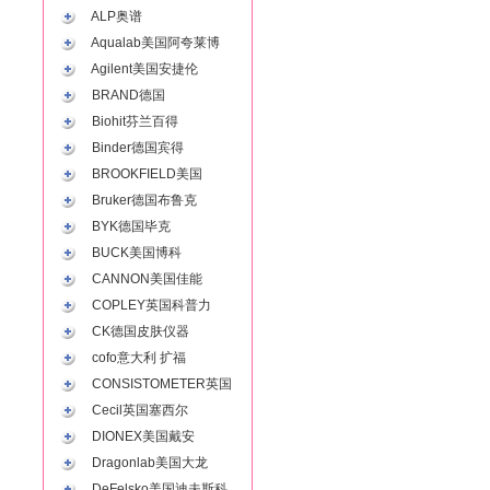
ALP奥谱
Aqualab美国阿夸莱博
Agilent美国安捷伦
BRAND德国
Biohit芬兰百得
Binder德国宾得
BROOKFIELD美国
Bruker德国布鲁克
BYK德国毕克
BUCK美国博科
CANNON美国佳能
COPLEY英国科普力
CK德国皮肤仪器
cofo意大利 扩福
CONSISTOMETER英国
Cecil英国塞西尔
DIONEX美国戴安
Dragonlab美国大龙
DeFelsko美国迪夫斯科