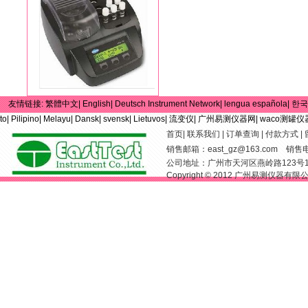
友情链接:
繁體中文|
English|
Deutsch Instrument Network|
lengua española|
한국
to|
Pilipino|
Melayu|
Dansk|
svensk|
Lietuvos|
流变仪|
广州易测仪器网|
waco测罐仪
首页
|
联系我们
|
订单查询
|
付款方式
|
销售邮箱：
east_gz@163.com
销售电话：
公司地址：广州市天河区燕岭路123号
Copyright © 2012 广州易测仪器有限公司 Al