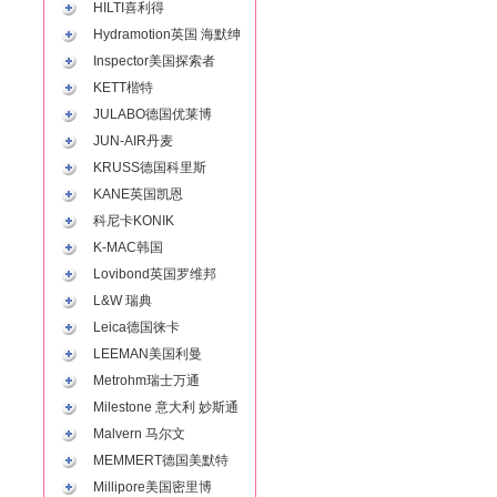
HILTI喜利得
Hydramotion英国 海默绅
Inspector美国探索者
KETT楷特
JULABO德国优莱博
JUN-AIR丹麦
KRUSS德国科里斯
KANE英国凯恩
科尼卡KONIK
K-MAC韩国
Lovibond英国罗维邦
L&W 瑞典
Leica德国徕卡
LEEMAN美国利曼
Metrohm瑞士万通
Milestone 意大利 妙斯通
Malvern 马尔文
MEMMERT德国美默特
Millipore美国密里博