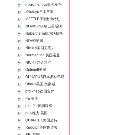
micromeritics美国麦克
Mitutoyo日本三丰
METTLER瑞士梅特勒
NOVASINA瑞士诺斯纳
Nabertherm德国纳博热
NOVO英国
Nicolet美国尼高力
Norman tool美国诺曼
NICHIRYO 立洋
Optimelt美国
OLYMPUS日本奥林巴斯
Ohaus美国 奥豪斯
proRheo德国宝罗
PE 美国
pfeuffer德国服福
poly魄力 美国
QUANTEK美国全特
Rudolph美国鲁道夫
REL英国