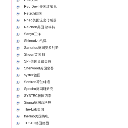
Red Devil美国红魔鬼
Retsch德国
Rheo美国流变传感器
Reichert美国 籁科特
Sanyo三洋
Shimadzu岛津
Sartorius德国赛多利斯
Sheen英国 顺
SPF美国奥谱美特
Sherwood英国舍吾
systec德国
Sentron荷兰绅通
Spectro德国斯派克
SYSTEC德国西泰
Sigma德国西格玛
The-Lab美国
thermo美国热电
TESTO德国德图