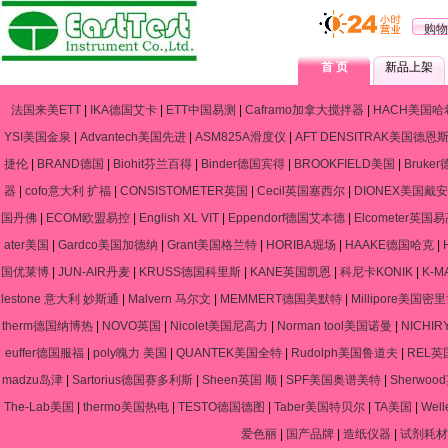
购物
首 页
新品上架
法国来美ETT
|
IKA德国艾卡
|
ETT中国易测
|
Caframo加拿大搅拌器
|
HACH美国哈
YSI美国金泉
|
Advantech美国先进
|
ASM825A滑度仪
|
AFT DENSITRAK美国德恩
捷伦
|
BRAND德国
|
Biohit芬兰百得
|
Binder德国宾得
|
BROOKFIELD美国
|
Bruke
器
|
cofo意大利 扩福
|
CONSISTOMETER英国
|
Cecil英国塞西尔
|
DIONEX美国戴安
国丹佛
|
ECOM欧盟易控
|
English XL VIT
|
Eppendorf德国艾本德
|
Elcometer英国
ater美国
|
Gardco美国加德纳
|
Grant美国格兰特
|
HORIBA堀场
|
HAAKE德国哈克
|
国优莱博
|
JUN-AIR丹麦
|
KRUSS德国科里斯
|
KANE英国凯恩
|
科尼卡KONIK
|
K-
lestone 意大利 妙斯通
|
Malvern 马尔文
|
MEMMERT德国美默特
|
Millipore美国密
therm德国纳博热
|
NOVO英国
|
Nicolet美国尼高力
|
Norman tool美国诺曼
|
NICHIR
euffer德国服福
|
poly魄力 美国
|
QUANTEK美国全特
|
Rudolph美国鲁道夫
|
REL英
madzu岛津
|
Sartorius德国赛多利斯
|
Sheen英国 顺
|
SPF美国奥谱美特
|
Sherwo
The-Lab美国
|
thermo美国热电
|
TESTO德国德图
|
Taber美国特贝尔
|
TA美国
|
Wel
爱色丽
|
国产品牌
|
造纸仪器
|
试剂耗材