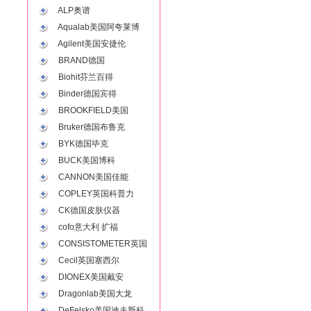
ALP奥谱
Aqualab美国阿夸莱博
Agilent美国安捷伦
BRAND德国
Biohit芬兰百得
Binder德国宾得
BROOKFIELD美国
Bruker德国布鲁克
BYK德国毕克
BUCK美国博科
CANNON美国佳能
COPLEY英国科普力
CK德国皮肤仪器
cofo意大利 扩福
CONSISTOMETER英国
Cecil英国塞西尔
DIONEX美国戴安
Dragonlab美国大龙
DeFelsko美国迪夫斯科