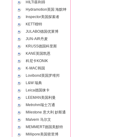
HILTI喜利得
Hydramotion英国 海默绅
Inspector美国探索者
KETT楷特
JULABO德国优莱博
JUN-AIR丹麦
KRUSS德国科里斯
KANE英国凯恩
科尼卡KONIK
K-MAC韩国
Lovibond英国罗维邦
L&W 瑞典
Leica德国徕卡
LEEMAN美国利曼
Metrohm瑞士万通
Milestone 意大利 妙斯通
Malvern 马尔文
MEMMERT德国美默特
Millipore美国密里博