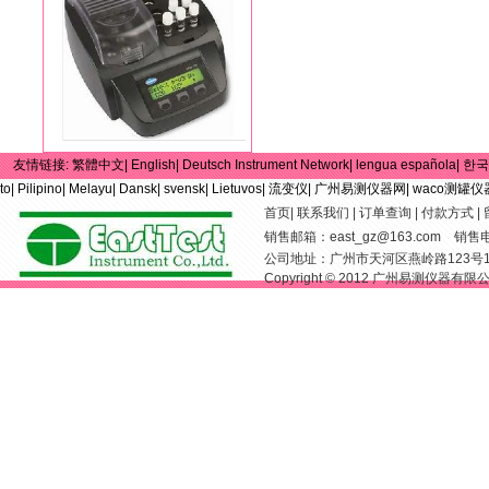
友情链接:
繁體中文|
English|
Deutsch Instrument Network|
lengua española|
한국
to|
Pilipino|
Melayu|
Dansk|
svensk|
Lietuvos|
流变仪|
广州易测仪器网|
waco测罐仪
首页
|
联系我们
|
订单查询
|
付款方式
|
销售邮箱：
east_gz@163.com
销售电话：
公司地址：广州市天河区燕岭路123号
Copyright © 2012 广州易测仪器有限公司 Al