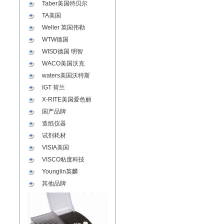
Taber美国特贝尔
TA美国
Weller 英国伟勒
WTW德国
WISD德国 明智
WACO美国沃克
waters美国沃特斯
IGT 荷兰
X-RITE美国爱色丽
国产品牌
造纸仪器
试剂耗材
VISIA美国
VISCO粘度科技
Younglin英麟
其他品牌