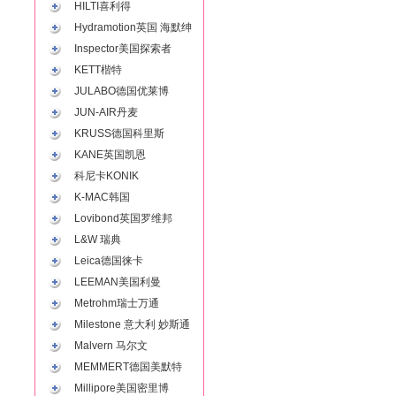
HILTI喜利得
Hydramotion英国 海默绅
Inspector美国探索者
KETT楷特
JULABO德国优莱博
JUN-AIR丹麦
KRUSS德国科里斯
KANE英国凯恩
科尼卡KONIK
K-MAC韩国
Lovibond英国罗维邦
L&W 瑞典
Leica德国徕卡
LEEMAN美国利曼
Metrohm瑞士万通
Milestone 意大利 妙斯通
Malvern 马尔文
MEMMERT德国美默特
Millipore美国密里博