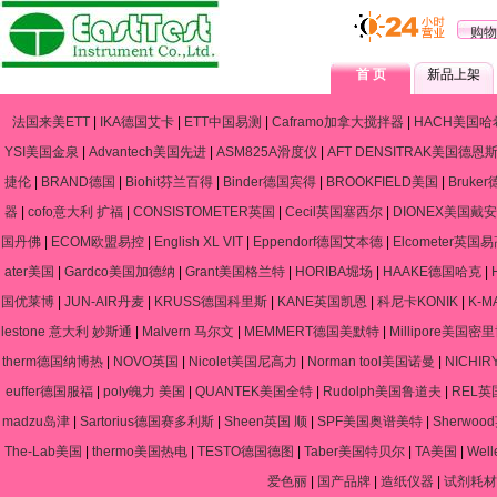
购物
首 页
新品上架
法国来美ETT
|
IKA德国艾卡
|
ETT中国易测
|
Caframo加拿大搅拌器
|
HACH美国哈
YSI美国金泉
|
Advantech美国先进
|
ASM825A滑度仪
|
AFT DENSITRAK美国德恩
捷伦
|
BRAND德国
|
Biohit芬兰百得
|
Binder德国宾得
|
BROOKFIELD美国
|
Bruke
器
|
cofo意大利 扩福
|
CONSISTOMETER英国
|
Cecil英国塞西尔
|
DIONEX美国戴安
国丹佛
|
ECOM欧盟易控
|
English XL VIT
|
Eppendorf德国艾本德
|
Elcometer英国
ater美国
|
Gardco美国加德纳
|
Grant美国格兰特
|
HORIBA堀场
|
HAAKE德国哈克
|
国优莱博
|
JUN-AIR丹麦
|
KRUSS德国科里斯
|
KANE英国凯恩
|
科尼卡KONIK
|
K-
lestone 意大利 妙斯通
|
Malvern 马尔文
|
MEMMERT德国美默特
|
Millipore美国密
therm德国纳博热
|
NOVO英国
|
Nicolet美国尼高力
|
Norman tool美国诺曼
|
NICHIR
euffer德国服福
|
poly魄力 美国
|
QUANTEK美国全特
|
Rudolph美国鲁道夫
|
REL英
madzu岛津
|
Sartorius德国赛多利斯
|
Sheen英国 顺
|
SPF美国奥谱美特
|
Sherwo
The-Lab美国
|
thermo美国热电
|
TESTO德国德图
|
Taber美国特贝尔
|
TA美国
|
Wel
爱色丽
|
国产品牌
|
造纸仪器
|
试剂耗材