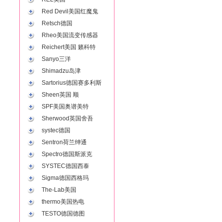
Red Devil美国红魔鬼
Retsch德国
Rheo美国流变传感器
Reichert美国 籁科特
Sanyo三洋
Shimadzu岛津
Sartorius德国赛多利斯
Sheen英国 顺
SPF美国奥谱美特
Sherwood英国舍吾
systec德国
Sentron荷兰绅通
Spectro德国斯派克
SYSTEC德国西泰
Sigma德国西格玛
The-Lab美国
thermo美国热电
TESTO德国德图