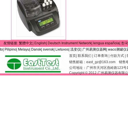
友情链接:
繁體中文|
English|
Deutsch Instrument Network|
lengua española|
한국
to|
Pilipino|
Melayu|
Dansk|
svensk|
Lietuvos|
流变仪|
广州易测仪器网|
waco测罐仪
首页
|
联系我们
|
订单查询
|
付款方式
|
销售邮箱：
east_gz@163.com
销售电话：
公司地址：广州市天河区燕岭路123号
Copyright © 2012 广州易测仪器有限公司 Al