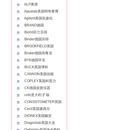
ALP奥谱
Aqualab美国阿夸莱博
Agilent美国安捷伦
BRAND德国
Biohit芬兰百得
Binder德国宾得
BROOKFIELD美国
Bruker德国布鲁克
BYK德国毕克
BUCK美国博科
CANNON美国佳能
COPLEY英国科普力
CK德国皮肤仪器
cofo意大利 扩福
CONSISTOMETER英国
Cecil英国塞西尔
DIONEX美国戴安
Dragonlab美国大龙
DeFelsko美国迪夫斯科