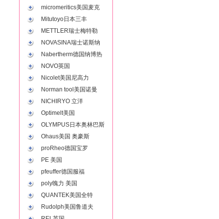
micromeritics美国麦克
Mitutoyo日本三丰
METTLER瑞士梅特勒
NOVASINA瑞士诺斯纳
Nabertherm德国纳博热
NOVO英国
Nicolet美国尼高力
Norman tool美国诺曼
NICHIRYO 立洋
Optimelt美国
OLYMPUS日本奥林巴斯
Ohaus美国 奥豪斯
proRheo德国宝罗
PE 美国
pfeuffer德国服福
poly魄力 美国
QUANTEK美国全特
Rudolph美国鲁道夫
REL英国