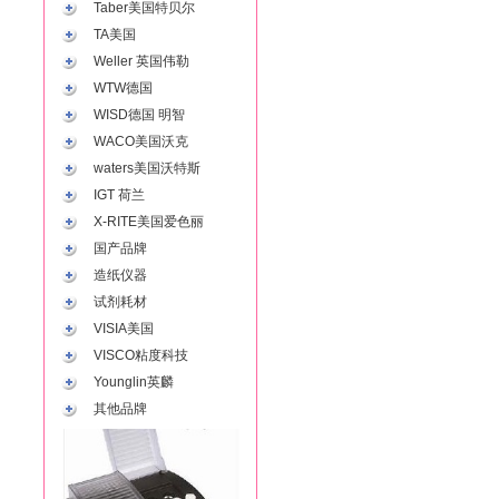
Taber美国特贝尔
TA美国
Weller 英国伟勒
WTW德国
WISD德国 明智
WACO美国沃克
waters美国沃特斯
IGT 荷兰
X-RITE美国爱色丽
国产品牌
造纸仪器
试剂耗材
VISIA美国
VISCO粘度科技
Younglin英麟
其他品牌