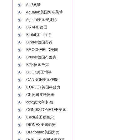
ALP奥谱
Aqualab美国阿夸莱博
Agilent美国安捷伦
BRAND德国
Biohit芬兰百得
Binder德国宾得
BROOKFIELD美国
Bruker德国布鲁克
BYK德国毕克
BUCK美国博科
CANNON美国佳能
COPLEY英国科普力
CK德国皮肤仪器
cofo意大利 扩福
CONSISTOMETER英国
Cecil英国塞西尔
DIONEX美国戴安
Dragonlab美国大龙
DeFelsko美国迪夫斯科