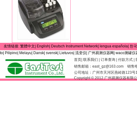
友情链接:
繁體中文|
English|
Deutsch Instrument Network|
lengua española|
한국
to|
Pilipino|
Melayu|
Dansk|
svensk|
Lietuvos|
流变仪|
广州易测仪器网|
waco测罐仪
首页
|
联系我们
|
订单查询
|
付款方式
|
销售邮箱：
east_gz@163.com
销售电话：
公司地址：广州市天河区燕岭路123号
Copyright © 2012 广州易测仪器有限公司 Al