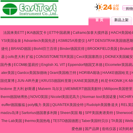
购物
首 页
新品上架
法国来美ETT
|
IKA德国艾卡
|
ETT中国易测
|
Caframo加拿大搅拌器
|
HACH美国哈
YSI美国金泉
|
Advantech美国先进
|
ASM825A滑度仪
|
AFT DENSITRAK美国德恩
捷伦
|
BRAND德国
|
Biohit芬兰百得
|
Binder德国宾得
|
BROOKFIELD美国
|
Bruke
器
|
cofo意大利 扩福
|
CONSISTOMETER英国
|
Cecil英国塞西尔
|
DIONEX美国戴安
国丹佛
|
ECOM欧盟易控
|
English XL VIT
|
Eppendorf德国艾本德
|
Elcometer英国
ater美国
|
Gardco美国加德纳
|
Grant美国格兰特
|
HORIBA堀场
|
HAAKE德国哈克
|
国优莱博
|
JUN-AIR丹麦
|
KRUSS德国科里斯
|
KANE英国凯恩
|
科尼卡KONIK
|
K-
lestone 意大利 妙斯通
|
Malvern 马尔文
|
MEMMERT德国美默特
|
Millipore美国密
therm德国纳博热
|
NOVO英国
|
Nicolet美国尼高力
|
Norman tool美国诺曼
|
NICHIR
euffer德国服福
|
poly魄力 美国
|
QUANTEK美国全特
|
Rudolph美国鲁道夫
|
REL英
madzu岛津
|
Sartorius德国赛多利斯
|
Sheen英国 顺
|
SPF美国奥谱美特
|
Sherwo
The-Lab美国
|
thermo美国热电
|
TESTO德国德图
|
Taber美国特贝尔
|
TA美国
|
Wel
爱色丽
|
国产品牌
|
造纸仪器
|
试剂耗材