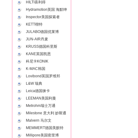
HILTI喜利得
Hydramotion英国 海默绅
Inspector美国探索者
KETT楷特
JULABO德国优莱博
JUN-AIR丹麦
KRUSS德国科里斯
KANE英国凯恩
科尼卡KONIK
K-MAC韩国
Lovibond英国罗维邦
L&W 瑞典
Leica德国徕卡
LEEMAN美国利曼
Metrohm瑞士万通
Milestone 意大利 妙斯通
Malvern 马尔文
MEMMERT德国美默特
Millipore美国密里博