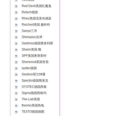
Red Devil美国红魔鬼
Retsch德国
Rheo美国流变传感器
Reichert美国 籁科特
Sanyo三洋
Shimadzu岛津
Sartorius德国赛多利斯
Sheen英国 顺
SPF美国奥谱美特
Sherwood英国舍吾
systec德国
Sentron荷兰绅通
Spectro德国斯派克
SYSTEC德国西泰
Sigma德国西格玛
The-Lab美国
thermo美国热电
TESTO德国德图