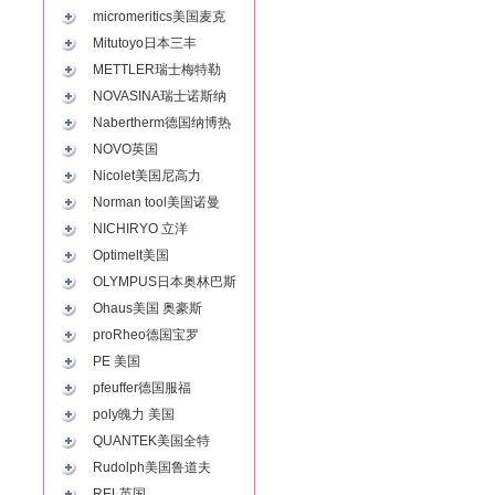
micromeritics美国麦克
Mitutoyo日本三丰
METTLER瑞士梅特勒
NOVASINA瑞士诺斯纳
Nabertherm德国纳博热
NOVO英国
Nicolet美国尼高力
Norman tool美国诺曼
NICHIRYO 立洋
Optimelt美国
OLYMPUS日本奥林巴斯
Ohaus美国 奥豪斯
proRheo德国宝罗
PE 美国
pfeuffer德国服福
poly魄力 美国
QUANTEK美国全特
Rudolph美国鲁道夫
REL英国