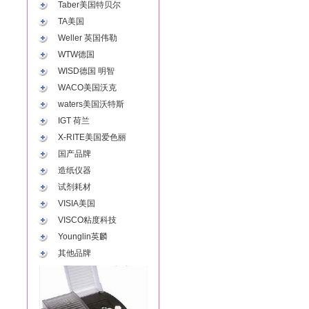
Taber美国特贝尔
TA美国
Weller 英国伟勒
WTW德国
WISD德国 明智
WACO美国沃克
waters美国沃特斯
IGT 荷兰
X-RITE美国爱色丽
国产品牌
造纸仪器
试剂耗材
VISIA美国
VISCO粘度科技
Younglin英麟
其他品牌