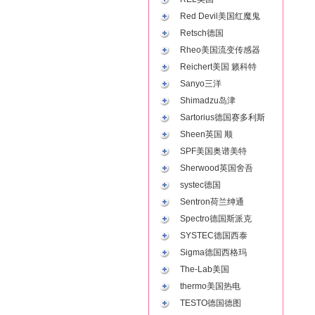
Red Devil美国红魔鬼
Retsch德国
Rheo美国流变传感器
Reichert美国 籁科特
Sanyo三洋
Shimadzu岛津
Sartorius德国赛多利斯
Sheen英国 顺
SPF美国奥谱美特
Sherwood英国舍吾
systec德国
Sentron荷兰绅通
Spectro德国斯派克
SYSTEC德国西泰
Sigma德国西格玛
The-Lab美国
thermo美国热电
TESTO德国德图