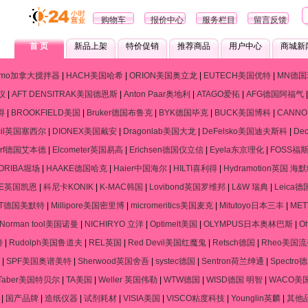
购物车
报价中心
服务栏目
留言反馈
首 页
新品上架
特价促销
推荐商品
用户中心
商城新
ramo加拿大搅拌器
|
HACH美国哈希
|
ORION美国奥立龙
|
EUTECH美国优特
|
MN德国
仪
|
AFT DENSITRAK美国德恩斯
|
Anton Paar奥地利
|
ATAGO爱拓
|
AFG德国阿福气
得
|
BROOKFIELD美国
|
Bruker德国布鲁克
|
BYK德国毕克
|
BUCK美国博科
|
CANN
cil英国塞西尔
|
DIONEX美国戴安
|
Dragonlab美国大龙
|
DeFelsko美国迪夫斯科
|
De
dorf德国艾本德
|
Elcometer英国易高
|
Erichsen德国仪立信
|
Eyela东京理化
|
FOSS福
ORIBA堀场
|
HAAKE德国哈克
|
Haier中国海尔
|
HILTI喜利得
|
Hydramotion英国 海
NE英国凯恩
|
科尼卡KONIK
|
K-MAC韩国
|
Lovibond英国罗维邦
|
L&W 瑞典
|
Leica
RT德国美默特
|
Millipore美国密里博
|
micromeritics美国麦克
|
Mitutoyo日本三丰
|
ME
Norman tool美国诺曼
|
NICHIRYO 立洋
|
Optimelt美国
|
OLYMPUS日本奥林巴斯
|
O
特
|
Rudolph美国鲁道夫
|
REL英国
|
Red Devil美国红魔鬼
|
Retsch德国
|
Rheo美国
|
SPF美国奥谱美特
|
Sherwood英国舍吾
|
systec德国
|
Sentron荷兰绅通
|
Spectr
Taber美国特贝尔
|
TA美国
|
Weller 英国伟勒
|
WTW德国
|
WISD德国 明智
|
WACO美
|
国产品牌
|
造纸仪器
|
试剂耗材
|
VISIA美国
|
VISCO粘度科技
|
Younglin英麟
|
其他