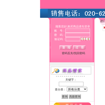
进
顾客您好,购买商品请先登录
账 号：
密 码：
验证码：
密码丢失/找回密码
关键字：
查分类：