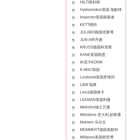
HILTI喜利得
Hydramotion英国 海默绅
Inspector美国探索者
KETT楷特
JULABO德国优莱博
JUN-AIR丹麦
KRUSS德国科里斯
KANE英国凯恩
科尼卡KONIK
K-MAC韩国
Lovibond英国罗维邦
L&W 瑞典
Leica德国徕卡
LEEMAN美国利曼
Metrohm瑞士万通
Milestone 意大利 妙斯通
Malvern 马尔文
MEMMERT德国美默特
Millipore美国密里博