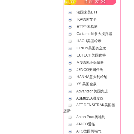
法国来美ETT
IKA德国艾卡
ETT中国易测
Caframo加拿大搅拌器
HACH美国哈希
ORION美国奥立龙
EUTECH美国优特
MN德国环保仪器
JENCO美国任氏
HANNA意大利哈纳
YSI美国金泉
Advantech美国先进
ASM825A滑度仪
AFT DENSITRAK美国德
恩斯
Anton Paar奥地利
ATAGO爱拓
AFG德国阿福气