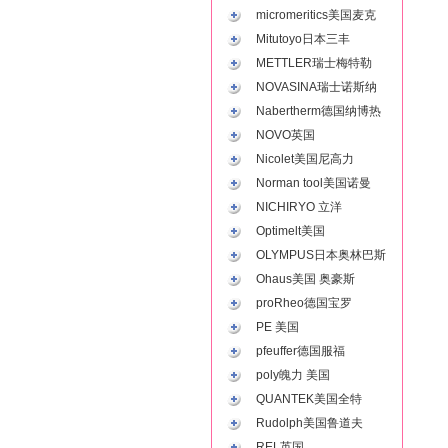
micromeritics美国麦克
Mitutoyo日本三丰
METTLER瑞士梅特勒
NOVASINA瑞士诺斯纳
Nabertherm德国纳博热
NOVO英国
Nicolet美国尼高力
Norman tool美国诺曼
NICHIRYO 立洋
Optimelt美国
OLYMPUS日本奥林巴斯
Ohaus美国 奥豪斯
proRheo德国宝罗
PE 美国
pfeuffer德国服福
poly魄力 美国
QUANTEK美国全特
Rudolph美国鲁道夫
REL英国