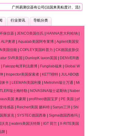
广州易测仪器有公司(法国来美粘度计、流变仪、质构仪技术服务中心)，是一家专
闻
行业资讯
导航分类
环保仪器
|
JENCO美国任氏
|
HANNA意大利哈纳
|
|
ALP奥谱
|
Aqualab美国阿夸莱博
|
Agilent美国安
ON美国佳能
|
COPLEY英国科普力
|
CK德国皮肤仪
catur SVR美国
|
DunlopK laxon英国
|
DENVER德
斯
|
Fakopp匈牙利法廓博
|
Fungilab福来
|
Global W
默绅
|
Inspector美国探索者
|
KETT楷特
|
JULABO德
德国徕卡
|
LEEMAN美国利曼
|
Metrohm瑞士万通
|
Mi
TTLER瑞士梅特勒
|
NOVASINA瑞士诺斯纳
|
Naber
haus美国 奥豪斯
|
proRheo德国宝罗
|
PE 美国
|
pf
流变传感器
|
Reichert美国 籁科特
|
Sanyo三洋
|
Shi
o德国斯派克
|
SYSTEC德国西泰
|
Sigma德国西格玛
|
国沃克
|
waters美国沃特斯
|
IGT 荷兰
|
X-RITE美国
品牌
|