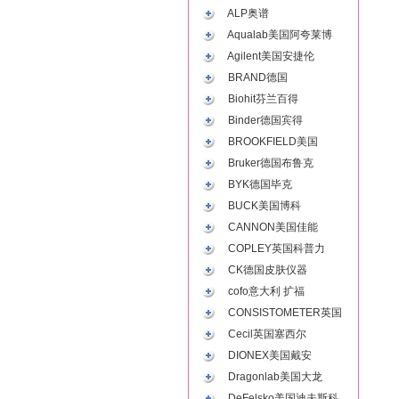
ALP奥谱
Aqualab美国阿夸莱博
Agilent美国安捷伦
BRAND德国
Biohit芬兰百得
Binder德国宾得
BROOKFIELD美国
Bruker德国布鲁克
BYK德国毕克
BUCK美国博科
CANNON美国佳能
COPLEY英国科普力
CK德国皮肤仪器
cofo意大利 扩福
CONSISTOMETER英国
Cecil英国塞西尔
DIONEX美国戴安
Dragonlab美国大龙
DeFelsko美国迪夫斯科