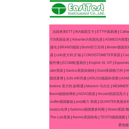
法国来美ETT
|
IKA德国艾卡
|
ETT中国易测
|
Caf
YSI美国金泉
|
Advantech美国先进
|
ASM825A滑度
捷伦
|
BRAND德国
|
Biohit芬兰百得
|
Binder德国宾
器
|
cofo意大利 扩福
|
CONSISTOMETER英国
|
Ce
国丹佛
|
ECOM欧盟易控
|
English XL VIT
|
Eppen
ater美国
|
Gardco美国加德纳
|
Grant美国格兰特
|
H
国优莱博
|
JUN-AIR丹麦
|
KRUSS德国科里斯
|
KA
lestone 意大利 妙斯通
|
Malvern 马尔文
|
MEMME
therm德国纳博热
|
NOVO英国
|
Nicolet美国尼高力
|
euffer德国服福
|
poly魄力 美国
|
QUANTEK美国全
madzu岛津
|
Sartorius德国赛多利斯
|
Sheen英国 顺
The-Lab美国
|
thermo美国热电
|
TESTO德国德图
|
爱色丽