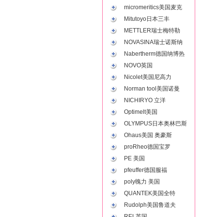
micromeritics美国麦克
Mitutoyo日本三丰
METTLER瑞士梅特勒
NOVASINA瑞士诺斯纳
Nabertherm德国纳博热
NOVO英国
Nicolet美国尼高力
Norman tool美国诺曼
NICHIRYO 立洋
Optimelt美国
OLYMPUS日本奥林巴斯
Ohaus美国 奥豪斯
proRheo德国宝罗
PE 美国
pfeuffer德国服福
poly魄力 美国
QUANTEK美国全特
Rudolph美国鲁道夫
REL英国