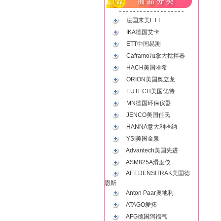
法国来美ETT
IKA德国艾卡
ETT中国易测
Caframo加拿大搅拌器
HACH美国哈希
ORION美国奥立龙
EUTECH美国优特
MN德国环保仪器
JENCO美国任氏
HANNA意大利哈纳
YSI美国金泉
Advantech美国先进
ASM825A滑度仪
AFT DENSITRAK美国德
恩斯
Anton Paar奥地利
ATAGO爱拓
AFG德国阿福气