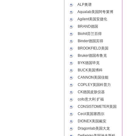
ALP奥谱
Aqualab美国阿夸莱博
Agilent美国安捷伦
BRAND德国
Biohit芬兰百得
Binder德国宾得
BROOKFIELD美国
Bruker德国布鲁克
BYK德国毕克
BUCK美国博科
CANNON美国佳能
COPLEY英国科普力
CK德国皮肤仪器
cofo意大利 扩福
CONSISTOMETER英国
Cecil英国塞西尔
DIONEX美国戴安
Dragonlab美国大龙
DeFelsko美国迪夫斯科