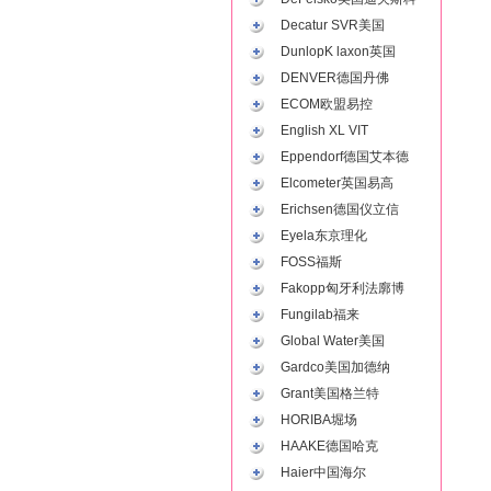
Decatur SVR美国
DunlopK laxon英国
DENVER德国丹佛
ECOM欧盟易控
English XL VIT
Eppendorf德国艾本德
Elcometer英国易高
Erichsen德国仪立信
Eyela东京理化
FOSS福斯
Fakopp匈牙利法廓博
Fungilab福来
Global Water美国
Gardco美国加德纳
Grant美国格兰特
HORIBA堀场
HAAKE德国哈克
Haier中国海尔