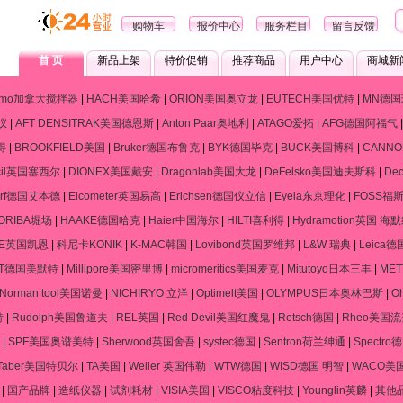
购物车
报价中心
服务栏目
留言反馈
首 页
新品上架
特价促销
推荐商品
用户中心
商城新
ramo加拿大搅拌器
|
HACH美国哈希
|
ORION美国奥立龙
|
EUTECH美国优特
|
MN德国
仪
|
AFT DENSITRAK美国德恩斯
|
Anton Paar奥地利
|
ATAGO爱拓
|
AFG德国阿福气
得
|
BROOKFIELD美国
|
Bruker德国布鲁克
|
BYK德国毕克
|
BUCK美国博科
|
CANN
cil英国塞西尔
|
DIONEX美国戴安
|
Dragonlab美国大龙
|
DeFelsko美国迪夫斯科
|
De
dorf德国艾本德
|
Elcometer英国易高
|
Erichsen德国仪立信
|
Eyela东京理化
|
FOSS福
ORIBA堀场
|
HAAKE德国哈克
|
Haier中国海尔
|
HILTI喜利得
|
Hydramotion英国 海
NE英国凯恩
|
科尼卡KONIK
|
K-MAC韩国
|
Lovibond英国罗维邦
|
L&W 瑞典
|
Leica
RT德国美默特
|
Millipore美国密里博
|
micromeritics美国麦克
|
Mitutoyo日本三丰
|
ME
Norman tool美国诺曼
|
NICHIRYO 立洋
|
Optimelt美国
|
OLYMPUS日本奥林巴斯
|
O
特
|
Rudolph美国鲁道夫
|
REL英国
|
Red Devil美国红魔鬼
|
Retsch德国
|
Rheo美国
|
SPF美国奥谱美特
|
Sherwood英国舍吾
|
systec德国
|
Sentron荷兰绅通
|
Spectr
Taber美国特贝尔
|
TA美国
|
Weller 英国伟勒
|
WTW德国
|
WISD德国 明智
|
WACO美
|
国产品牌
|
造纸仪器
|
试剂耗材
|
VISIA美国
|
VISCO粘度科技
|
Younglin英麟
|
其他