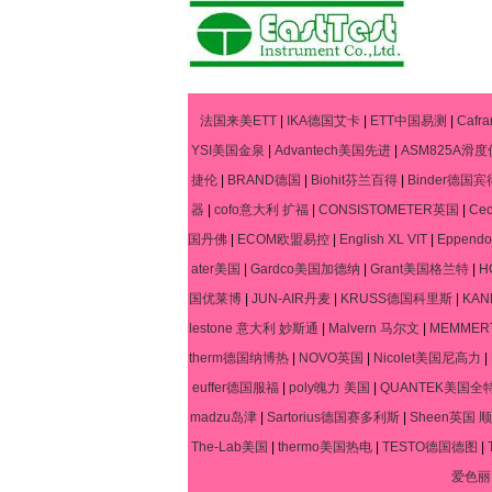
法国来美ETT
|
IKA德国艾卡
|
ETT中国易测
|
Caf
YSI美国金泉
|
Advantech美国先进
|
ASM825A滑度
捷伦
|
BRAND德国
|
Biohit芬兰百得
|
Binder德国宾
器
|
cofo意大利 扩福
|
CONSISTOMETER英国
|
Ce
国丹佛
|
ECOM欧盟易控
|
English XL VIT
|
Eppen
ater美国
|
Gardco美国加德纳
|
Grant美国格兰特
|
H
国优莱博
|
JUN-AIR丹麦
|
KRUSS德国科里斯
|
KA
lestone 意大利 妙斯通
|
Malvern 马尔文
|
MEMME
therm德国纳博热
|
NOVO英国
|
Nicolet美国尼高力
|
euffer德国服福
|
poly魄力 美国
|
QUANTEK美国全
madzu岛津
|
Sartorius德国赛多利斯
|
Sheen英国 顺
The-Lab美国
|
thermo美国热电
|
TESTO德国德图
|
爱色丽