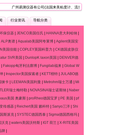
广州易测仪器有公司(法国来美粘度计、流变仪、质构仪技术服务中心)，是一家专
闻
行业资讯
导航分类
环保仪器
|
JENCO美国任氏
|
HANNA意大利哈纳
|
|
ALP奥谱
|
Aqualab美国阿夸莱博
|
Agilent美国安
ON美国佳能
|
COPLEY英国科普力
|
CK德国皮肤仪
catur SVR美国
|
DunlopK laxon英国
|
DENVER德
斯
|
Fakopp匈牙利法廓博
|
Fungilab福来
|
Global W
默绅
|
Inspector美国探索者
|
KETT楷特
|
JULABO德
德国徕卡
|
LEEMAN美国利曼
|
Metrohm瑞士万通
|
Mi
TTLER瑞士梅特勒
|
NOVASINA瑞士诺斯纳
|
Naber
haus美国 奥豪斯
|
proRheo德国宝罗
|
PE 美国
|
pf
流变传感器
|
Reichert美国 籁科特
|
Sanyo三洋
|
Shi
o德国斯派克
|
SYSTEC德国西泰
|
Sigma德国西格玛
|
国沃克
|
waters美国沃特斯
|
IGT 荷兰
|
X-RITE美国
品牌
|