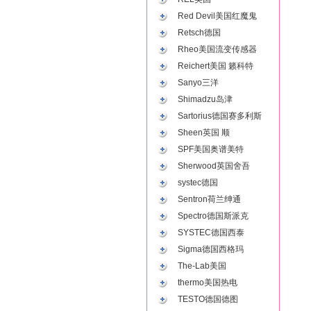
Red Devil美国红魔鬼
Retsch德国
Rheo美国流变传感器
Reichert美国 籁科特
Sanyo三洋
Shimadzu岛津
Sartorius德国赛多利斯
Sheen英国 顺
SPF美国奥谱美特
Sherwood英国舍吾
systec德国
Sentron荷兰绅通
Spectro德国斯派克
SYSTEC德国西泰
Sigma德国西格玛
The-Lab美国
thermo美国热电
TESTO德国德图