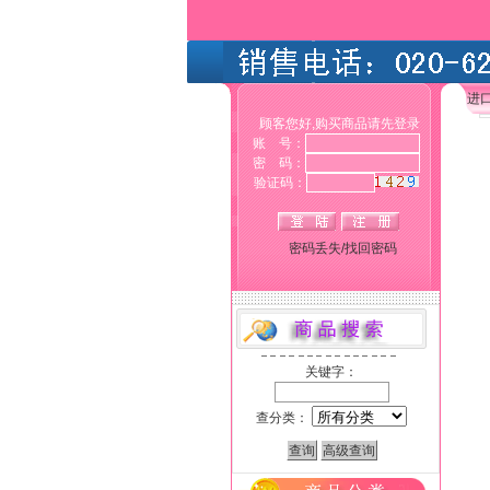
进
顾客您好,购买商品请先登录
账 号：
密 码：
验证码：
密码丢失/找回密码
关键字：
查分类：