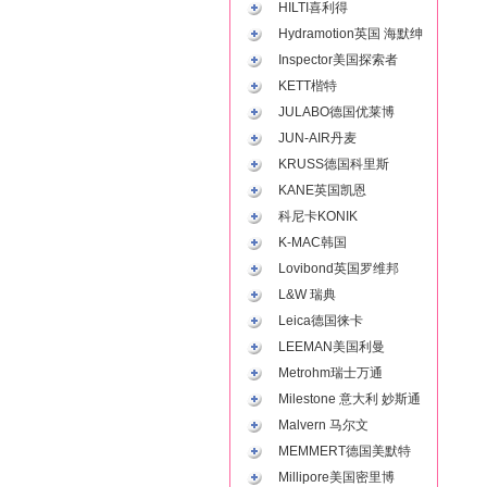
HILTI喜利得
Hydramotion英国 海默绅
Inspector美国探索者
KETT楷特
JULABO德国优莱博
JUN-AIR丹麦
KRUSS德国科里斯
KANE英国凯恩
科尼卡KONIK
K-MAC韩国
Lovibond英国罗维邦
L&W 瑞典
Leica德国徕卡
LEEMAN美国利曼
Metrohm瑞士万通
Milestone 意大利 妙斯通
Malvern 马尔文
MEMMERT德国美默特
Millipore美国密里博