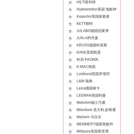
HILTI喜利得
Hydramotion英国 海默绅
Inspector美国探索者
KETT楷特
JULABO德国优莱博
JUN-AIR丹麦
KRUSS德国科里斯
KANE英国凯恩
科尼卡KONIK
K-MAC韩国
Lovibond英国罗维邦
L&W 瑞典
Leica德国徕卡
LEEMAN美国利曼
Metrohm瑞士万通
Milestone 意大利 妙斯通
Malvern 马尔文
MEMMERT德国美默特
Millipore美国密里博