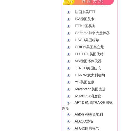
法国来美ETT
IKA德国艾卡
ETT中国易测
Caframo加拿大搅拌器
HACH美国哈希
ORION美国奥立龙
EUTECH美国优特
MN德国环保仪器
JENCO美国任氏
HANNA意大利哈纳
YSI美国金泉
Advantech美国先进
ASM825A滑度仪
AFT DENSITRAK美国德
恩斯
Anton Paar奥地利
ATAGO爱拓
AFG德国阿福气