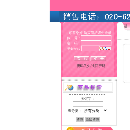
进
顾客您好,购买商品请先登录
账 号：
密 码：
验证码：
密码丢失/找回密码
关键字：
查分类：