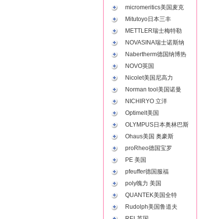
micromeritics美国麦克
Mitutoyo日本三丰
METTLER瑞士梅特勒
NOVASINA瑞士诺斯纳
Nabertherm德国纳博热
NOVO英国
Nicolet美国尼高力
Norman tool美国诺曼
NICHIRYO 立洋
Optimelt美国
OLYMPUS日本奥林巴斯
Ohaus美国 奥豪斯
proRheo德国宝罗
PE 美国
pfeuffer德国服福
poly魄力 美国
QUANTEK美国全特
Rudolph美国鲁道夫
REL英国