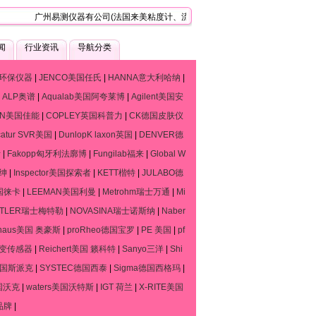
广州易测仪器有公司(法国来美粘度计、流变仪、质构仪技术服务中心)，是一家
闻
行业资讯
导航分类
环保仪器
|
JENCO美国任氏
|
HANNA意大利哈纳
|
|
ALP奥谱
|
Aqualab美国阿夸莱博
|
Agilent美国安
ON美国佳能
|
COPLEY英国科普力
|
CK德国皮肤仪
catur SVR美国
|
DunlopK laxon英国
|
DENVER德
斯
|
Fakopp匈牙利法廓博
|
Fungilab福来
|
Global W
默绅
|
Inspector美国探索者
|
KETT楷特
|
JULABO德
德国徕卡
|
LEEMAN美国利曼
|
Metrohm瑞士万通
|
Mi
TTLER瑞士梅特勒
|
NOVASINA瑞士诺斯纳
|
Naber
haus美国 奥豪斯
|
proRheo德国宝罗
|
PE 美国
|
pf
流变传感器
|
Reichert美国 籁科特
|
Sanyo三洋
|
Shi
o德国斯派克
|
SYSTEC德国西泰
|
Sigma德国西格玛
|
国沃克
|
waters美国沃特斯
|
IGT 荷兰
|
X-RITE美国
品牌
|