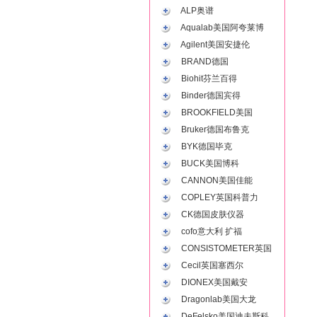
ALP奥谱
Aqualab美国阿夸莱博
Agilent美国安捷伦
BRAND德国
Biohit芬兰百得
Binder德国宾得
BROOKFIELD美国
Bruker德国布鲁克
BYK德国毕克
BUCK美国博科
CANNON美国佳能
COPLEY英国科普力
CK德国皮肤仪器
cofo意大利 扩福
CONSISTOMETER英国
Cecil英国塞西尔
DIONEX美国戴安
Dragonlab美国大龙
DeFelsko美国迪夫斯科