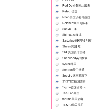
Red Devil美国红魔鬼
Retsch德国
Rheo美国流变传感器
Reichert美国 籁科特
Sanyo三洋
Shimadzu岛津
Sartorius德国赛多利斯
Sheen英国 顺
SPF美国奥谱美特
Sherwood英国舍吾
systec德国
Sentron荷兰绅通
Spectro德国斯派克
SYSTEC德国西泰
Sigma德国西格玛
The-Lab美国
thermo美国热电
TESTO德国德图