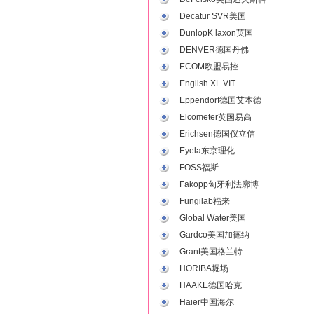
Decatur SVR美国
DunlopK laxon英国
DENVER德国丹佛
ECOM欧盟易控
English XL VIT
Eppendorf德国艾本德
Elcometer英国易高
Erichsen德国仪立信
Eyela东京理化
FOSS福斯
Fakopp匈牙利法廓博
Fungilab福来
Global Water美国
Gardco美国加德纳
Grant美国格兰特
HORIBA堀场
HAAKE德国哈克
Haier中国海尔