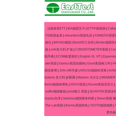
法国来美ETT
|
IKA德国艾卡
|
ETT中国易测
|
Caf
YSI美国金泉
|
Advantech美国先进
|
ASM825A滑度
捷伦
|
BRAND德国
|
Biohit芬兰百得
|
Binder德国宾
器
|
cofo意大利 扩福
|
CONSISTOMETER英国
|
Ce
国丹佛
|
ECOM欧盟易控
|
English XL VIT
|
Eppen
ater美国
|
Gardco美国加德纳
|
Grant美国格兰特
|
H
国优莱博
|
JUN-AIR丹麦
|
KRUSS德国科里斯
|
KA
lestone 意大利 妙斯通
|
Malvern 马尔文
|
MEMME
therm德国纳博热
|
NOVO英国
|
Nicolet美国尼高力
|
euffer德国服福
|
poly魄力 美国
|
QUANTEK美国全
madzu岛津
|
Sartorius德国赛多利斯
|
Sheen英国 顺
The-Lab美国
|
thermo美国热电
|
TESTO德国德图
|
爱色丽