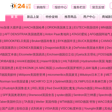
购物车
报价中心
服务栏目
留言反馈
首 页
新品上架
特价促销
推荐商品
用户中心
商城新
ramo加拿大搅拌器
|
HACH美国哈希
|
ORION美国奥立龙
|
EUTECH美国优特
|
MN德国
仪
|
AFT DENSITRAK美国德恩斯
|
Anton Paar奥地利
|
ATAGO爱拓
|
AFG德国阿福气
得
|
BROOKFIELD美国
|
Bruker德国布鲁克
|
BYK德国毕克
|
BUCK美国博科
|
CANN
cil英国塞西尔
|
DIONEX美国戴安
|
Dragonlab美国大龙
|
DeFelsko美国迪夫斯科
|
De
dorf德国艾本德
|
Elcometer英国易高
|
Erichsen德国仪立信
|
Eyela东京理化
|
FOSS福
ORIBA堀场
|
HAAKE德国哈克
|
Haier中国海尔
|
HILTI喜利得
|
Hydramotion英国 海
NE英国凯恩
|
科尼卡KONIK
|
K-MAC韩国
|
Lovibond英国罗维邦
|
L&W 瑞典
|
Leica
RT德国美默特
|
Millipore美国密里博
|
micromeritics美国麦克
|
Mitutoyo日本三丰
|
ME
Norman tool美国诺曼
|
NICHIRYO 立洋
|
Optimelt美国
|
OLYMPUS日本奥林巴斯
|
O
特
|
Rudolph美国鲁道夫
|
REL英国
|
Red Devil美国红魔鬼
|
Retsch德国
|
Rheo美国
|
SPF美国奥谱美特
|
Sherwood英国舍吾
|
systec德国
|
Sentron荷兰绅通
|
Spectr
Taber美国特贝尔
|
TA美国
|
Weller 英国伟勒
|
WTW德国
|
WISD德国 明智
|
WACO美
|
国产品牌
|
造纸仪器
|
试剂耗材
|
VISIA美国
|
VISCO粘度科技
|
Younglin英麟
|
其他