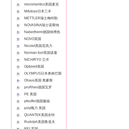
micromeritics美国麦克
Mitutoyo日本三丰
METTLER瑞士梅特勒
NOVASINA瑞士诺斯纳
Nabertherm德国纳博热
NOVO英国
Nicolet美国尼高力
Norman tool美国诺曼
NICHIRYO 立洋
Optimelt美国
OLYMPUS日本奥林巴斯
Ohaus美国 奥豪斯
proRheo德国宝罗
PE 美国
pfeuffer德国服福
poly魄力 美国
QUANTEK美国全特
Rudolph美国鲁道夫
REL英国