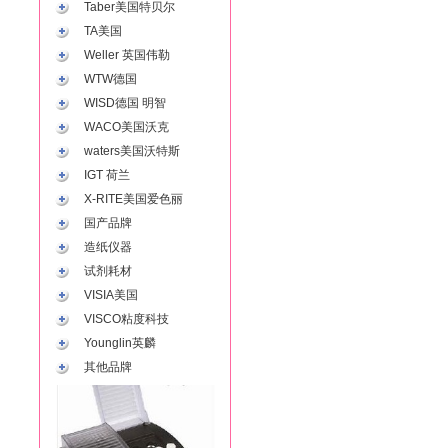
Taber美国特贝尔
TA美国
Weller 英国伟勒
WTW德国
WISD德国 明智
WACO美国沃克
waters美国沃特斯
IGT 荷兰
X-RITE美国爱色丽
国产品牌
造纸仪器
试剂耗材
VISIA美国
VISCO粘度科技
Younglin英麟
其他品牌