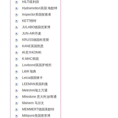
HILTI喜利得
Hydramotion英国 海默绅
Inspector美国探索者
KETT楷特
JULABO德国优莱博
JUN-AIR丹麦
KRUSS德国科里斯
KANE英国凯恩
科尼卡KONIK
K-MAC韩国
Lovibond英国罗维邦
L&W 瑞典
Leica德国徕卡
LEEMAN美国利曼
Metrohm瑞士万通
Milestone 意大利 妙斯通
Malvern 马尔文
MEMMERT德国美默特
Millipore美国密里博