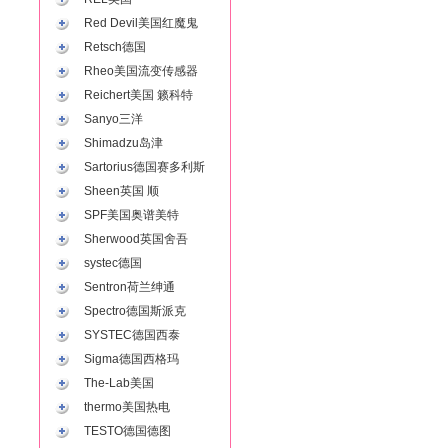
Red Devil美国红魔鬼
Retsch德国
Rheo美国流变传感器
Reichert美国 籁科特
Sanyo三洋
Shimadzu岛津
Sartorius德国赛多利斯
Sheen英国 顺
SPF美国奥谱美特
Sherwood英国舍吾
systec德国
Sentron荷兰绅通
Spectro德国斯派克
SYSTEC德国西泰
Sigma德国西格玛
The-Lab美国
thermo美国热电
TESTO德国德图