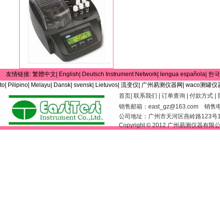
友情链接:
繁體中文|
English|
Deutsch Instrument Network|
lengua española|
한국
to|
Pilipino|
Melayu|
Dansk|
svensk|
Lietuvos|
流变仪|
广州易测仪器网|
waco测罐仪
首页
|
联系我们
|
订单查询
|
付款方式
|
销售邮箱：
east_gz@163.com
销售电话：
公司地址：广州市天河区燕岭路123号
Copyright © 2012 广州易测仪器有限公司 Al