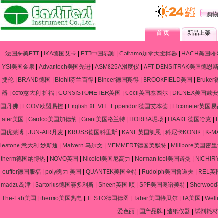
购物
首 页
新品上架
法国来美ETT
|
IKA德国艾卡
|
ETT中国易测
|
Caframo加拿大搅拌器
|
HACH美国哈
YSI美国金泉
|
Advantech美国先进
|
ASM825A滑度仪
|
AFT DENSITRAK美国德恩
捷伦
|
BRAND德国
|
Biohit芬兰百得
|
Binder德国宾得
|
BROOKFIELD美国
|
Bruke
器
|
cofo意大利 扩福
|
CONSISTOMETER英国
|
Cecil英国塞西尔
|
DIONEX美国戴安
国丹佛
|
ECOM欧盟易控
|
English XL VIT
|
Eppendorf德国艾本德
|
Elcometer英国
ater美国
|
Gardco美国加德纳
|
Grant美国格兰特
|
HORIBA堀场
|
HAAKE德国哈克
|
国优莱博
|
JUN-AIR丹麦
|
KRUSS德国科里斯
|
KANE英国凯恩
|
科尼卡KONIK
|
K-
lestone 意大利 妙斯通
|
Malvern 马尔文
|
MEMMERT德国美默特
|
Millipore美国密
therm德国纳博热
|
NOVO英国
|
Nicolet美国尼高力
|
Norman tool美国诺曼
|
NICHIR
euffer德国服福
|
poly魄力 美国
|
QUANTEK美国全特
|
Rudolph美国鲁道夫
|
REL英
madzu岛津
|
Sartorius德国赛多利斯
|
Sheen英国 顺
|
SPF美国奥谱美特
|
Sherwo
The-Lab美国
|
thermo美国热电
|
TESTO德国德图
|
Taber美国特贝尔
|
TA美国
|
Wel
爱色丽
|
国产品牌
|
造纸仪器
|
试剂耗材