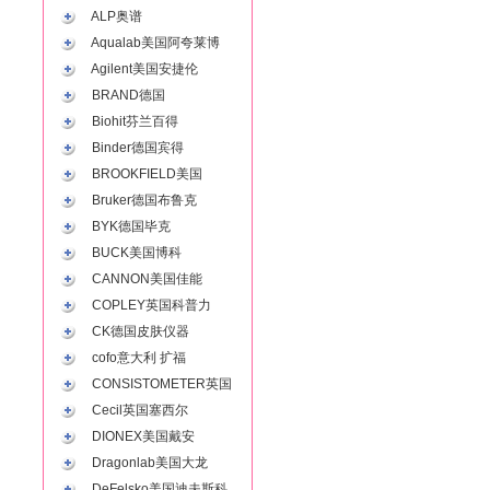
ALP奥谱
Aqualab美国阿夸莱博
Agilent美国安捷伦
BRAND德国
Biohit芬兰百得
Binder德国宾得
BROOKFIELD美国
Bruker德国布鲁克
BYK德国毕克
BUCK美国博科
CANNON美国佳能
COPLEY英国科普力
CK德国皮肤仪器
cofo意大利 扩福
CONSISTOMETER英国
Cecil英国塞西尔
DIONEX美国戴安
Dragonlab美国大龙
DeFelsko美国迪夫斯科