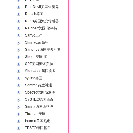
Red Devil美国红魔鬼
Retsch德国
Rheo美国流变传感器
Reichert美国 籁科特
Sanyo三洋
Shimadzu岛津
Sartorius德国赛多利斯
Sheen英国 顺
SPF美国奥谱美特
Sherwood英国舍吾
systec德国
Sentron荷兰绅通
Spectro德国斯派克
SYSTEC德国西泰
Sigma德国西格玛
The-Lab美国
thermo美国热电
TESTO德国德图