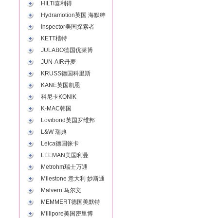
HILTI喜利得
Hydramotion英国 海默绅
Inspector美国探索者
KETT楷特
JULABO德国优莱博
JUN-AIR丹麦
KRUSS德国科里斯
KANE英国凯恩
科尼卡KONIK
K-MAC韩国
Lovibond英国罗维邦
L&W 瑞典
Leica德国徕卡
LEEMAN美国利曼
Metrohm瑞士万通
Milestone 意大利 妙斯通
Malvern 马尔文
MEMMERT德国美默特
Millipore美国密里博