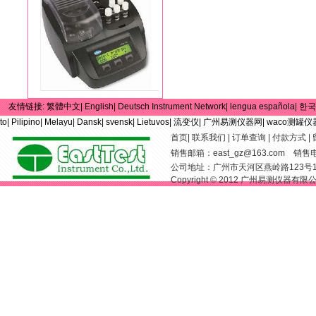
友情链接:
繁體中文|
English|
Deutsch Instrument Network|
lengua española|
한국
to|
Pilipino|
Melayu|
Dansk|
svensk|
Lietuvos|
流变仪|
广州易测仪器网|
waco测罐仪
首页
|
联系我们
|
订单查询
|
付款方式
|
销售邮箱：
east_gz@163.com
销售电话：
公司地址：广州市天河区燕岭路123号
Copyright © 2012 广州易测仪器有限公司 Al