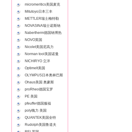
micromeritics美国麦克
Mitutoyo日本三丰
METTLER瑞士梅特勒
NOVASINA瑞士诺斯纳
Nabertherm德国纳博热
NOVO英国
Nicolet美国尼高力
Norman tool美国诺曼
NICHIRYO 立洋
Optimelt美国
OLYMPUS日本奥林巴斯
Ohaus美国 奥豪斯
proRheo德国宝罗
PE 美国
pfeuffer德国服福
poly魄力 美国
QUANTEK美国全特
Rudolph美国鲁道夫
REL英国