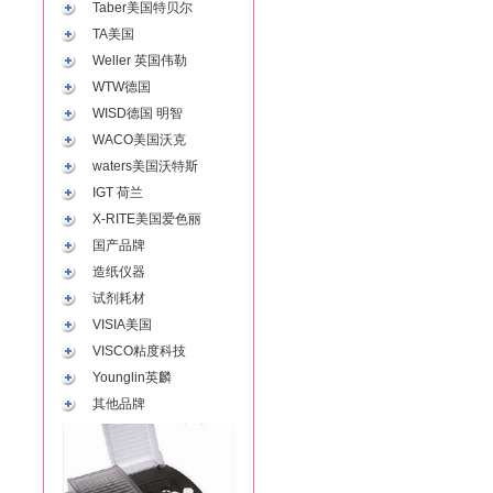
Taber美国特贝尔
TA美国
Weller 英国伟勒
WTW德国
WISD德国 明智
WACO美国沃克
waters美国沃特斯
IGT 荷兰
X-RITE美国爱色丽
国产品牌
造纸仪器
试剂耗材
VISIA美国
VISCO粘度科技
Younglin英麟
其他品牌