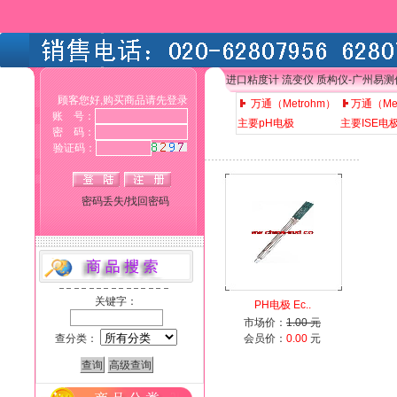
进口粘度计 流变仪 质构仪-广州易
顾客您好,购买商品请先登录
万通（Metrohm）
万通（Me
账 号：
主要pH电极
主要ISE电
密 码：
验证码：
密码丢失/找回密码
关键字：
PH电极 Ec..
市场价：
1.00 元
查分类：
会员价：
0.00
元