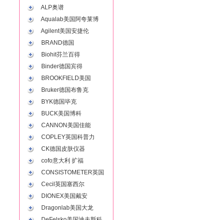
ALP奥谱
Aqualab美国阿夸莱博
Agilent美国安捷伦
BRAND德国
Biohit芬兰百得
Binder德国宾得
BROOKFIELD美国
Bruker德国布鲁克
BYK德国毕克
BUCK美国博科
CANNON美国佳能
COPLEY英国科普力
CK德国皮肤仪器
cofo意大利 扩福
CONSISTOMETER英国
Cecil英国塞西尔
DIONEX美国戴安
Dragonlab美国大龙
DeFelsko美国迪夫斯科