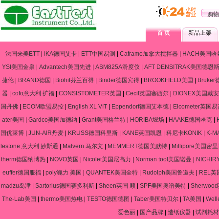
购物
首 页
新品上架
法国来美ETT
|
IKA德国艾卡
|
ETT中国易测
|
Caframo加拿大搅拌器
|
HACH美国哈
YSI美国金泉
|
Advantech美国先进
|
ASM825A滑度仪
|
AFT DENSITRAK美国德恩
捷伦
|
BRAND德国
|
Biohit芬兰百得
|
Binder德国宾得
|
BROOKFIELD美国
|
Bruke
器
|
cofo意大利 扩福
|
CONSISTOMETER英国
|
Cecil英国塞西尔
|
DIONEX美国戴安
国丹佛
|
ECOM欧盟易控
|
English XL VIT
|
Eppendorf德国艾本德
|
Elcometer英国
ater美国
|
Gardco美国加德纳
|
Grant美国格兰特
|
HORIBA堀场
|
HAAKE德国哈克
|
国优莱博
|
JUN-AIR丹麦
|
KRUSS德国科里斯
|
KANE英国凯恩
|
科尼卡KONIK
|
K-
lestone 意大利 妙斯通
|
Malvern 马尔文
|
MEMMERT德国美默特
|
Millipore美国密
therm德国纳博热
|
NOVO英国
|
Nicolet美国尼高力
|
Norman tool美国诺曼
|
NICHIR
euffer德国服福
|
poly魄力 美国
|
QUANTEK美国全特
|
Rudolph美国鲁道夫
|
REL英
madzu岛津
|
Sartorius德国赛多利斯
|
Sheen英国 顺
|
SPF美国奥谱美特
|
Sherwo
The-Lab美国
|
thermo美国热电
|
TESTO德国德图
|
Taber美国特贝尔
|
TA美国
|
Wel
爱色丽
|
国产品牌
|
造纸仪器
|
试剂耗材