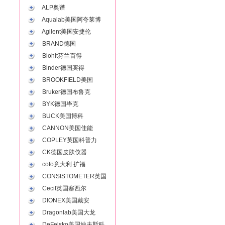
ALP奥谱
Aqualab美国阿夸莱博
Agilent美国安捷伦
BRAND德国
Biohit芬兰百得
Binder德国宾得
BROOKFIELD美国
Bruker德国布鲁克
BYK德国毕克
BUCK美国博科
CANNON美国佳能
COPLEY英国科普力
CK德国皮肤仪器
cofo意大利 扩福
CONSISTOMETER英国
Cecil英国塞西尔
DIONEX美国戴安
Dragonlab美国大龙
DeFelsko美国迪夫斯科