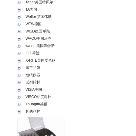
Taber美国特贝尔
TA美国
Weller 英国伟勒
WTW德国
WISD德国 明智
WACO美国沃克
waters美国沃特斯
IGT 荷兰
X-RITE美国爱色丽
国产品牌
造纸仪器
试剂耗材
VISIA美国
VISCO粘度科技
Younglin英麟
其他品牌