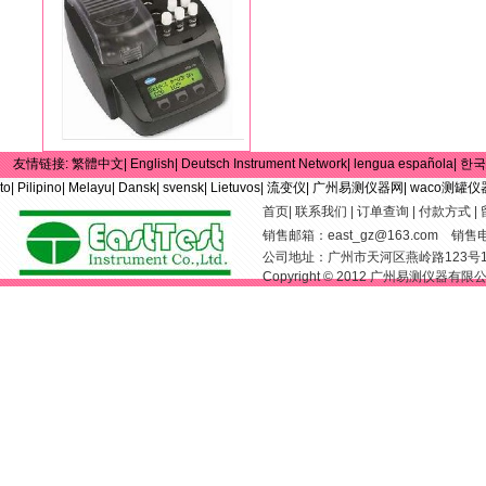
友情链接:
繁體中文|
English|
Deutsch Instrument Network|
lengua española|
한국
to|
Pilipino|
Melayu|
Dansk|
svensk|
Lietuvos|
流变仪|
广州易测仪器网|
waco测罐仪
首页
|
联系我们
|
订单查询
|
付款方式
|
销售邮箱：
east_gz@163.com
销售电话：
公司地址：广州市天河区燕岭路123号
Copyright © 2012 广州易测仪器有限公司 Al