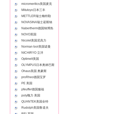
micromeritics美国麦克
Mitutoyo日本三丰
METTLER瑞士梅特勒
NOVASINA瑞士诺斯纳
Nabertherm德国纳博热
NOVO英国
Nicolet美国尼高力
Norman tool美国诺曼
NICHIRYO 立洋
Optimelt美国
OLYMPUS日本奥林巴斯
Ohaus美国 奥豪斯
proRheo德国宝罗
PE 美国
pfeuffer德国服福
poly魄力 美国
QUANTEK美国全特
Rudolph美国鲁道夫
REL英国