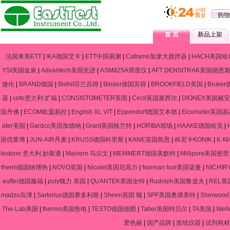
购物
首 页
新品上架
法国来美ETT
|
IKA德国艾卡
|
ETT中国易测
|
Caframo加拿大搅拌器
|
HACH美国哈
YSI美国金泉
|
Advantech美国先进
|
ASM825A滑度仪
|
AFT DENSITRAK美国德恩
捷伦
|
BRAND德国
|
Biohit芬兰百得
|
Binder德国宾得
|
BROOKFIELD美国
|
Bruke
器
|
cofo意大利 扩福
|
CONSISTOMETER英国
|
Cecil英国塞西尔
|
DIONEX美国戴安
国丹佛
|
ECOM欧盟易控
|
English XL VIT
|
Eppendorf德国艾本德
|
Elcometer英国
ater美国
|
Gardco美国加德纳
|
Grant美国格兰特
|
HORIBA堀场
|
HAAKE德国哈克
|
国优莱博
|
JUN-AIR丹麦
|
KRUSS德国科里斯
|
KANE英国凯恩
|
科尼卡KONIK
|
K-
lestone 意大利 妙斯通
|
Malvern 马尔文
|
MEMMERT德国美默特
|
Millipore美国密
therm德国纳博热
|
NOVO英国
|
Nicolet美国尼高力
|
Norman tool美国诺曼
|
NICHIR
euffer德国服福
|
poly魄力 美国
|
QUANTEK美国全特
|
Rudolph美国鲁道夫
|
REL英
madzu岛津
|
Sartorius德国赛多利斯
|
Sheen英国 顺
|
SPF美国奥谱美特
|
Sherwo
The-Lab美国
|
thermo美国热电
|
TESTO德国德图
|
Taber美国特贝尔
|
TA美国
|
Wel
爱色丽
|
国产品牌
|
造纸仪器
|
试剂耗材