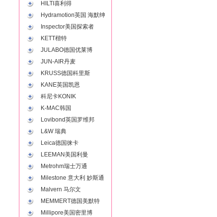
HILTI喜利得
Hydramotion英国 海默绅
Inspector美国探索者
KETT楷特
JULABO德国优莱博
JUN-AIR丹麦
KRUSS德国科里斯
KANE英国凯恩
科尼卡KONIK
K-MAC韩国
Lovibond英国罗维邦
L&W 瑞典
Leica德国徕卡
LEEMAN美国利曼
Metrohm瑞士万通
Milestone 意大利 妙斯通
Malvern 马尔文
MEMMERT德国美默特
Millipore美国密里博