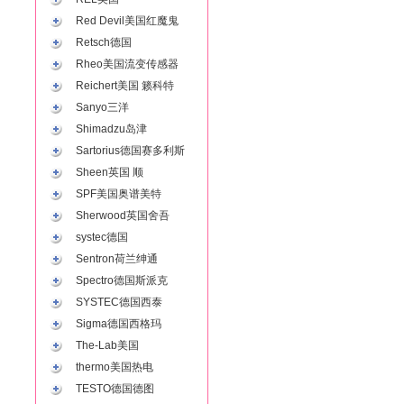
Red Devil美国红魔鬼
Retsch德国
Rheo美国流变传感器
Reichert美国 籁科特
Sanyo三洋
Shimadzu岛津
Sartorius德国赛多利斯
Sheen英国 顺
SPF美国奥谱美特
Sherwood英国舍吾
systec德国
Sentron荷兰绅通
Spectro德国斯派克
SYSTEC德国西泰
Sigma德国西格玛
The-Lab美国
thermo美国热电
TESTO德国德图